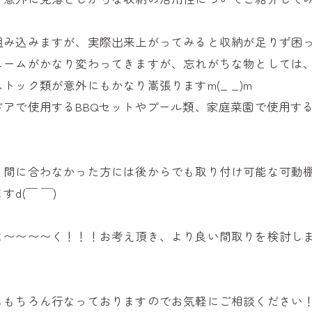
み込みますが、実際出来上がってみると収納が足りず困ってし
ュームがかなり変わってきますが、忘れがちな物としては
ック類が意外にもかなり嵩張りますm(_ _)m
アで使用するBBQセットやプール類、家庭菜園で使用す
、間に合わなかった方には後からでも取り付け可能な可動
d(￣ ￣)
〜〜〜く！！！お考え頂き、より良い間取りを検討しましょ
ももちろん行なっておりますのでお気軽にご相談ください