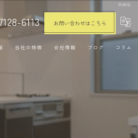
収納🤔
7128-6113
お問い合わせはこちら
報
当社の特徴
会社情報
ブログ
コラム
注文住宅
リノベーション
水回り
内装工事
外構工事