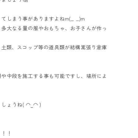
まう事がありますよねm(_ _)m
、多大なる量の服やおもちゃ、お子さんが作っ
る土類、スコップ等の道具類が結構嵩張り倉庫
棚や中段を施工する事も可能ですし、場所によ
うね( ◠‿◠ )
！！！