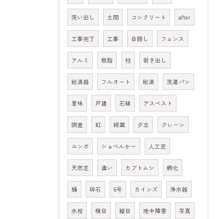
洗い出し
土間
コンクリート
after
工事完了
工事
目隠し
フェンス
アルミ
樹脂
柱
剥き出し
給湯器
フルオート
給湯
洗濯パン
意味
戸建
石綿
アスベスト
調査
虹
綺麗
夕立
クレーン
ユンボ
ショベルかー
人工芝
天然芝
違い
カブトムシ
孵化
蛹
砕石
6号
カインズ
浄水器
水栓
横目
縦目
地中障害
写真