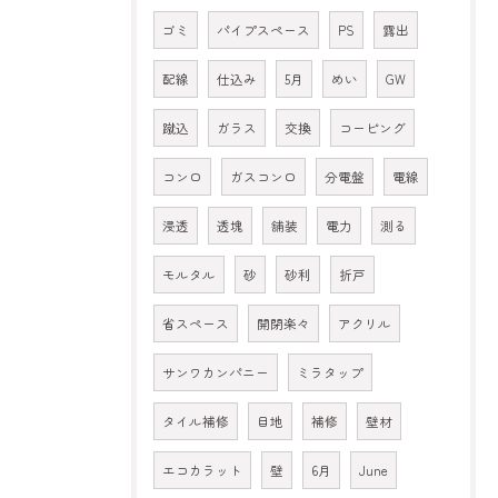
ゴミ
パイプスペース
PS
露出
配線
仕込み
5月
めい
GW
蹴込
ガラス
交換
コーピング
コンロ
ガスコンロ
分電盤
電線
浸透
透塊
舗装
電力
測る
モルタル
砂
砂利
折戸
省スペース
開閉楽々
アクリル
サンワカンパニー
ミラタップ
タイル補修
目地
補修
壁材
エコカラット
壁
6月
June