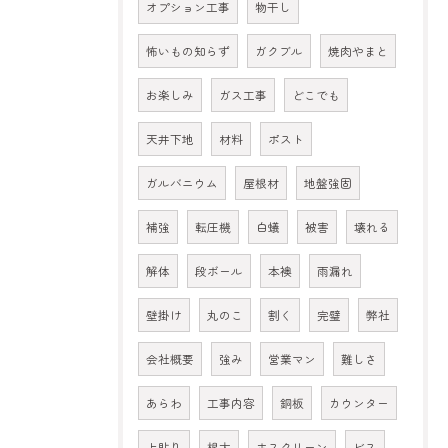
オプション工事
物干し
怖いもの知らず
ガクブル
焼肉やまと
お楽しみ
ガス工事
どこでも
天井下地
材料
ポスト
ガルバニウム
屋根材
地盤強固
補強
転圧機
白蟻
被害
壊れる
解体
段ボール
本襖
雨漏れ
壁掛け
丸のこ
割く
完璧
弊社
会社概要
強み
営業マン
難しさ
あらわ
工事内容
銅板
カウンター
上貼り
根太
ホスクリーン
ビス