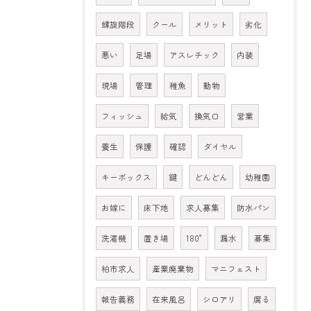
螺旋階段
クール
メリット
劣化
悪い
足場
アスレチック
内装
現場
管理
稚魚
動物
フィッシュ
給気
換気口
営業
養生
保護
確認
ダイヤル
キーボックス
鍵
どんどん
幼稚園
お嫁に
床下地
求人募集
防水パン
洗濯機
置き場
180°
漏水
募集
柏市求人
産業廃棄物
マニフェスト
報告義務
在来風呂
シロアリ
腐る