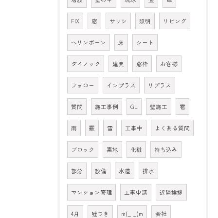
FIX
窓
サッシ
照明
リビング
ヘリンボーン
床
シート
ダイノック
建具
窓枠
お客様
フォロー
インプラス
リプラス
質問
施工事例
GL
壁施工
雹
雨
霰
雪
工事中
よくある質問
ブロック
素地
化粧
持ち込み
部分
設備
水道
排水
マンション管理
工事申請
近隣挨拶
4月
嘘つき
m(_ _)m
会社