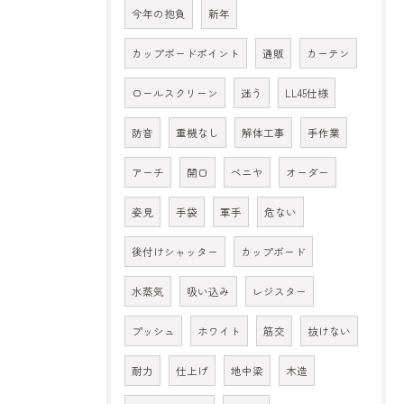
今年の抱負
新年
カップボードポイント
通販
カーテン
ロールスクリーン
迷う
LL45仕様
防音
重機なし
解体工事
手作業
アーチ
開口
ベニヤ
オーダー
姿見
手袋
軍手
危ない
後付けシャッター
カップボード
水蒸気
吸い込み
レジスター
プッシュ
ホワイト
筋交
抜けない
耐力
仕上げ
地中梁
木造