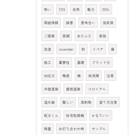
怖い
1216
名称
動力
200v
瑕疵保険
損害
意味合い
完成後
ご提案
高額
あたふた
新設
改造
november
秋
リペア
傷
施工
重要性
基礎
ブランド力
対応力
鴨居
襖
相見積
注意
外壁塗装
屋根塗装
コロニアル
温水器
難しい
高射熱
塗り方注意
乾太くん
住宅乾燥機
かなりいい
残置
お打ち合わせ時
サンプル