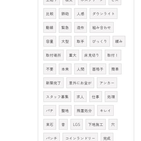
比較
鉄砲
人感
ダウンライト
動線
緊急
造作
組み合わせ
容量
大型
取手
びっくり
緩み
取付場所
重大
床見切り
取付！
不要
本来
人間
面格子
簡単
新築完了
意外にお金が
アンカー
スタッフ募集
求人
仕事
処理
パテ
整地
残置処分
キレイ
束石
昔
LGS
下地施工
穴
パンチ
コインランドリー
完成