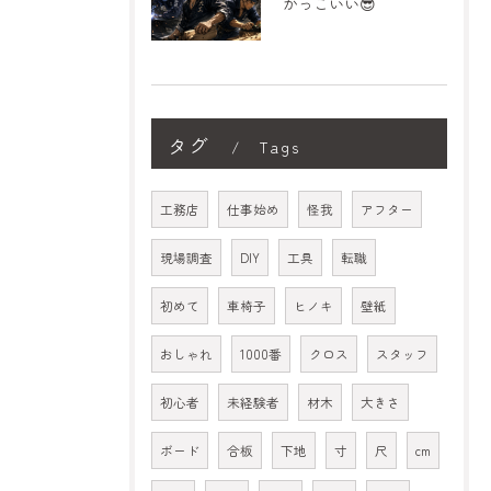
かっこいい😎
タグ
Tags
工務店
仕事始め
怪我
アフター
現場調査
DIY
工具
転職
初めて
車椅子
ヒノキ
壁紙
おしゃれ
1000番
クロス
スタッフ
初心者
未経験者
材木
大きさ
ボード
合板
下地
寸
尺
cm