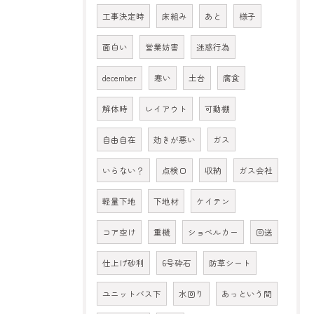
工事決定時
床組み
あと
様子
面白い
営業妨害
迷惑行為
december
寒い
土台
腐食
解体時
レイアウト
可動棚
自由自在
効きが悪い
ガス
いらない？
点検口
収納
ガス会社
軽量下地
下地材
ケイテン
コア空け
重機
ショベルカー
回送
仕上げ砂利
6号砕石
防草シート
ユニットバス下
水回り
あっという間