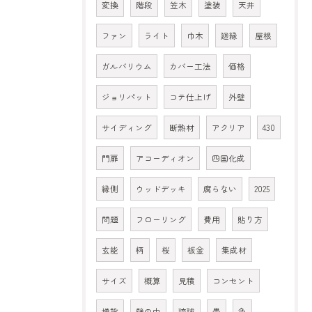
変換
階段
笠木
塗装
天井
ファン
ライト
巾木
廻縁
屋根
ガルバリウム
カバー工法
価格
ジョリパット
コテ仕上げ
外壁
サイディング
断熱材
アクリア
430
門扉
アコーディオン
四国化成
縁側
ウッドデッキ
腐らない
2025
問題
フローリング
費用
貼り方
玄能
柄
桜
板金
集成材
サイズ
概算
見積
コンセント
増設
壁の中
琉球
畳
色