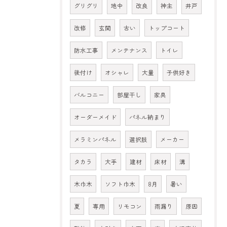
グリグリ
地中
改良
神主
井戸
改修
玄関
古い
トップコート
防水工事
メンテナンス
トイレ
後付け
オシャレ
大量
子供好き
バルコニー
部屋干し
家具
オーダーメイド
パネル納まり
メラミンパネル
選択肢
メーカー
タカラ
大手
建材
床材
溝
木巾木
ソフト巾木
8月
暑い
夏
専用
リモコン
雨漏り
原因