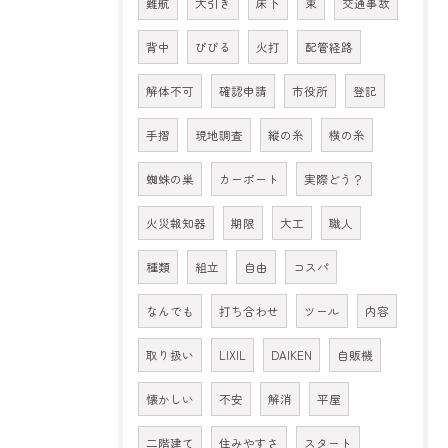
難航
大引き
床下
束
交通事故
背中
びびる
火打
配管経路
解体不可
確認申請
市役所
登記
手摺
現地調査
縦の糸
横の糸
蜘蛛の巣
カーポート
実際どう？
火災報知器
期限
大工
職人
種類
組立
自由
コスパ
なんでも
打ち合わせ
ツール
内容
取り扱い
LIXIL
DAIKEN
自販機
懐かしい
不安
解消
平屋
二階建て
住みやすさ
スタート