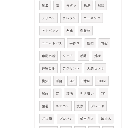
量産
庭
モダン
敷居
和装
シリコン
ウレタン
コーキング
アドバンス
色味
樹脂枠
ユニットバス
手作り
模型
勾配
自動水栓
タッチ
感動
外構
伸縮目地
アクセント
人感センサ
検知
手鋸
265
8寸目
100㎜
50㎜
瓦
漆喰
引き違い
7月
猛暑
エアコン
洗浄
グレード
ガス種
プロパン
都市ガス
給排水