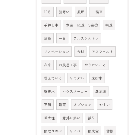
10月
肌寒い
風邪
一輪車
手押し車
木造 RC造 S造🧐
構造
建築
一日
フルスケルトン
リノベーション
合材
アスファルト
在来
お風呂工事
やりたいこと
増えていく
リモデル
床排水
壁排水
ハウスメーカー
展示場
不明
建売
オプション
やすい
重大性
意外に多い
誤り
間取りのべ
リノベ
助成金
詐欺