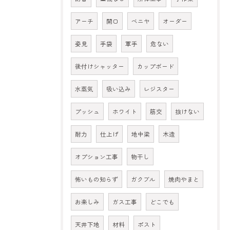
アーチ
開口
ベニヤ
オーダー
姿見
手袋
軍手
危ない
後付けシャッター
カップボード
水蒸気
吸い込み
レジスター
プッシュ
ホワイト
筋交
抜けない
耐力
仕上げ
地中梁
木造
オプション工事
物干し
怖いもの知らず
ガクブル
焼肉やまと
お楽しみ
ガス工事
どこでも
天井下地
材料
ポスト