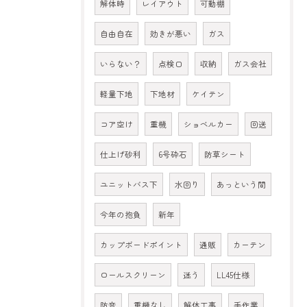
解体時
レイアウト
可動棚
自由自在
効きが悪い
ガス
いらない？
点検口
収納
ガス会社
軽量下地
下地材
ケイテン
コア空け
重機
ショベルカー
回送
仕上げ砂利
6号砕石
防草シート
ユニットバス下
水回り
あっという間
今年の抱負
新年
カップボードポイント
通販
カーテン
ロールスクリーン
迷う
LL45仕様
防音
重機なし
解体工事
手作業