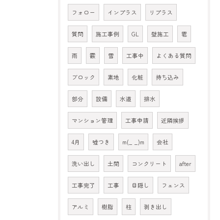
フォロー
インプラス
リプラス
質問
施工事例
GL
壁施工
雹
雨
霰
雪
工事中
よくある質問
ブロック
素地
化粧
持ち込み
部分
設備
水道
排水
マンション管理
工事申請
近隣挨拶
4月
嘘つき
m(_ _)m
会社
洗い出し
土間
コンクリート
after
工事完了
工事
目隠し
フェンス
アルミ
樹脂
柱
剥き出し