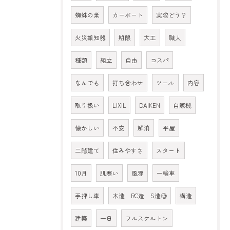
蜘蛛の巣
カーポート
実際どう？
火災報知器
期限
大工
職人
種類
組立
自由
コスパ
なんでも
打ち合わせ
ツール
内容
取り扱い
LIXIL
DAIKEN
自販機
懐かしい
不安
解消
平屋
二階建て
住みやすさ
スタート
10月
肌寒い
風邪
一輪車
手押し車
木造 RC造 S造🧐
構造
建築
一日
フルスケルトン