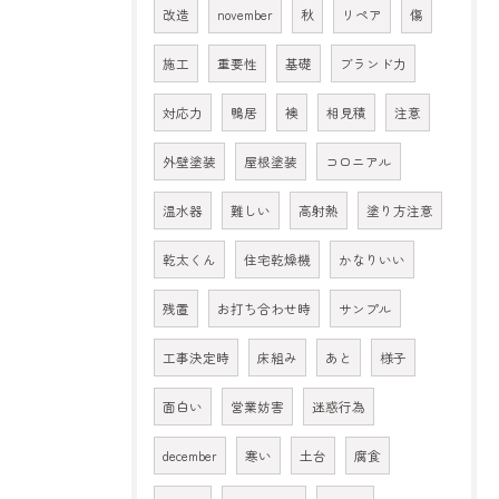
改造
november
秋
リペア
傷
施工
重要性
基礎
ブランド力
対応力
鴨居
襖
相見積
注意
外壁塗装
屋根塗装
コロニアル
温水器
難しい
高射熱
塗り方注意
乾太くん
住宅乾燥機
かなりいい
残置
お打ち合わせ時
サンプル
工事決定時
床組み
あと
様子
面白い
営業妨害
迷惑行為
december
寒い
土台
腐食