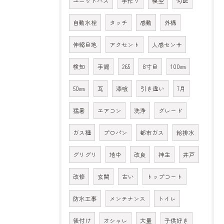
ユニットバス
手作り
模型
勾配
自動水栓
タッチ
感動
外構
伸縮目地
アクセント
人感センサ
検知
手鋸
265
8寸目
100㎜
50㎜
瓦
漆喰
引き違い
7月
猛暑
エアコン
洗浄
グレード
ガス種
プロパン
都市ガス
給排水
グリグリ
地中
改良
神主
井戸
改修
玄関
古い
トップコート
防水工事
メンテナンス
トイレ
後付け
オシャレ
大量
子供好き