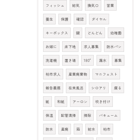
フィッシュ
給気
換気口
営業
養生
保護
確認
ダイヤル
キーボックス
鍵
どんどん
幼稚園
お嫁に
床下地
求人募集
防水パン
洗濯機
置き場
180°
漏水
募集
柏市求人
産業廃棄物
マニフェスト
報告義務
在来風呂
シロアリ
腐る
紙
和紙
アーロン
吹き付け
保温
配管清掃
掃除
バキューム
防水
産廃
箱
給水
柏市