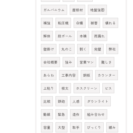
ガルバニウム
屋根材
地盤強固
補強
転圧機
白蟻
被害
壊れる
解体
段ボール
本襖
雨漏れ
壁掛け
丸のこ
割く
完璧
弊社
会社概要
強み
営業マン
難しさ
あらわ
工事内容
銅板
カウンター
上貼り
根太
ホスクリーン
ビス
比較
鉄砲
人感
ダウンライト
動線
緊急
造作
組み合わせ
容量
大型
取手
びっくり
緩み