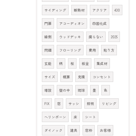
サイディング
断熱材
アクリア
430
門扉
アコーディオン
四国化成
縁側
ウッドデッキ
腐らない
2025
問題
フローリング
費用
貼り方
玄能
柄
桜
板金
集成材
サイズ
概算
見積
コンセント
増設
壁の中
琉球
畳
色
FIX
窓
サッシ
照明
リビング
ヘリンボーン
床
シート
ダイノック
建具
窓枠
お客様