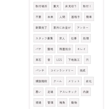
取付場所
重大
床見切り
取付！
不要
本来
人間
面格子
簡単
新築完了
意外にお金が
アンカー
スタッフ募集
求人
仕事
処理
パテ
整地
残置処分
キレイ
束石
昔
LGS
下地施工
穴
パンチ
コインランドリー
完成
螺旋階段
クール
メリット
劣化
悪い
足場
アスレチック
内装
現場
管理
稚魚
動物