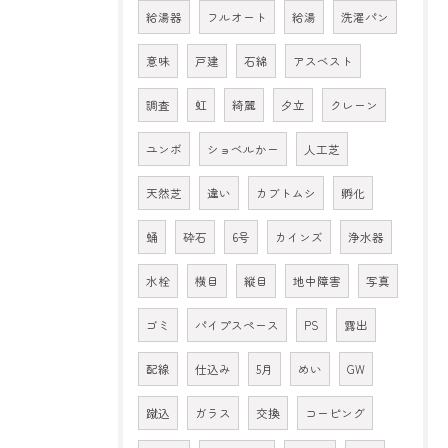
給湯器
フルオート
給湯
洗濯パン
意味
戸建
石綿
アスベスト
調査
虹
綺麗
夕立
クレーン
ユンボ
ショベルかー
人工芝
天然芝
違い
カブトムシ
孵化
蛹
砕石
6号
カインズ
浄水器
水栓
横目
縦目
地中障害
写真
ゴミ
パイプスペース
PS
露出
配線
仕込み
5月
めい
GW
蹴込
ガラス
交換
コーピング