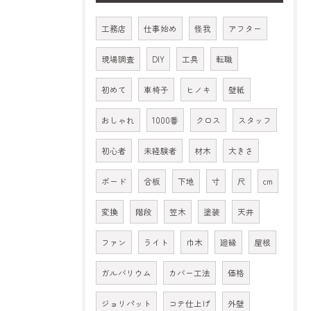
工務店
仕事始め
怪我
アフター
現場調査
DIY
工具
転職
初めて
車椅子
ヒノキ
壁紙
おしゃれ
1000番
クロス
スタッフ
初心者
未経験者
材木
大きさ
ボード
合板
下地
寸
尺
cm
変換
階段
笠木
塗装
天井
ファン
ライト
巾木
廻縁
屋根
ガルバリウム
カバー工法
価格
ジョリパット
コテ仕上げ
外壁