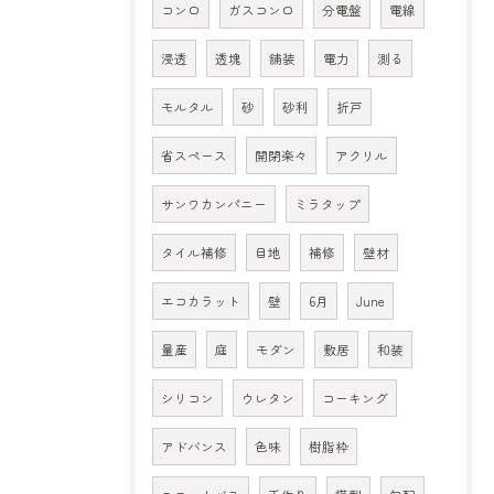
コンロ
ガスコンロ
分電盤
電線
浸透
透塊
舗装
電力
測る
モルタル
砂
砂利
折戸
省スペース
開閉楽々
アクリル
サンワカンパニー
ミラタップ
タイル補修
目地
補修
壁材
エコカラット
壁
6月
June
量産
庭
モダン
敷居
和装
シリコン
ウレタン
コーキング
アドバンス
色味
樹脂枠