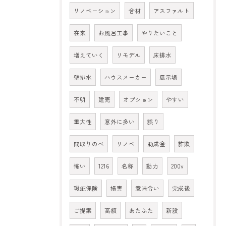
リノベーション
合材
アスファルト
在来
お風呂工事
やりたいこと
増えていく
リモデル
床排水
壁排水
ハウスメーカー
展示場
不明
建売
オプション
やすい
重大性
意外に多い
誤り
間取りのべ
リノベ
助成金
詐欺
怖い
1216
名称
動力
200v
瑕疵保険
損害
意味合い
完成後
ご提案
高額
あたふた
新設