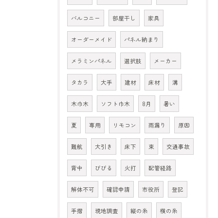
バルコニー
部屋干し
家具
オーダーメイド
パネル納まり
メラミンパネル
選択肢
メーカー
タカラ
大手
建材
床材
溝
木巾木
ソフト巾木
8月
暑い
夏
専用
リモコン
雨漏り
原因
難航
大引き
床下
束
交通事故
背中
びびる
火打
配管経路
解体不可
確認申請
市役所
登記
手摺
現地調査
縦の糸
横の糸