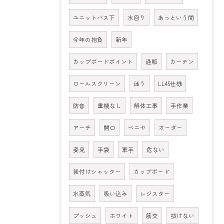
ユニットバス下
水回り
あっという間
今年の抱負
新年
カップボードポイント
通販
カーテン
ロールスクリーン
迷う
LL45仕様
防音
重機なし
解体工事
手作業
アーチ
開口
ベニヤ
オーダー
姿見
手袋
軍手
危ない
後付けシャッター
カップボード
水蒸気
吸い込み
レジスター
プッシュ
ホワイト
筋交
抜けない