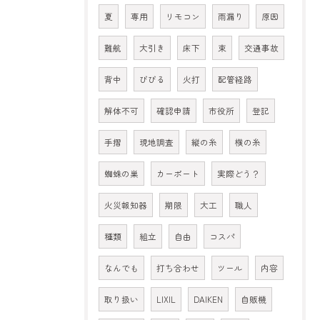
夏
専用
リモコン
雨漏り
原因
難航
大引き
床下
束
交通事故
背中
びびる
火打
配管経路
解体不可
確認申請
市役所
登記
手摺
現地調査
縦の糸
横の糸
蜘蛛の巣
カーポート
実際どう？
火災報知器
期限
大工
職人
種類
組立
自由
コスパ
なんでも
打ち合わせ
ツール
内容
取り扱い
LIXIL
DAIKEN
自販機