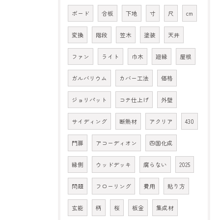
ボード
合板
下地
寸
尺
cm
変換
階段
笠木
塗装
天井
ファン
ライト
巾木
廻縁
屋根
ガルバリウム
カバー工法
価格
ジョリパット
コテ仕上げ
外壁
サイディング
断熱材
アクリア
430
門扉
アコーディオン
四国化成
縁側
ウッドデッキ
腐らない
2025
問題
フローリング
費用
貼り方
玄能
柄
桜
板金
集成材