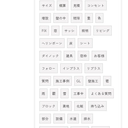
サイズ
概算
見積
コンセント
増設
壁の中
琉球
畳
色
FIX
窓
サッシ
照明
リビング
ヘリンボーン
床
シート
ダイノック
建具
窓枠
お客様
フォロー
インプラス
リプラス
質問
施工事例
GL
壁施工
雹
雨
霰
雪
工事中
よくある質問
ブロック
素地
化粧
持ち込み
部分
設備
水道
排水