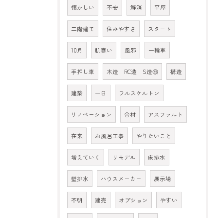
懐かしい
不安
解消
平屋
二階建て
住みやすさ
スタート
10月
肌寒い
風邪
一輪車
手押し車
木造 RC造 S造🧐
構造
建築
一日
フルスケルトン
リノベーション
合材
アスファルト
在来
お風呂工事
やりたいこと
増えていく
リモデル
床排水
壁排水
ハウスメーカー
展示場
不明
建売
オプション
やすい