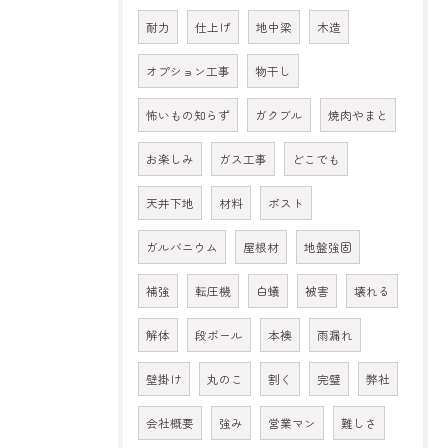
耐力
仕上げ
地中梁
木造
オプション工事
物干し
怖いもの知らず
ガクブル
焼肉やまと
お楽しみ
ガス工事
どこでも
天井下地
材料
ポスト
ガルバニウム
屋根材
地盤強固
補強
転圧機
白蟻
被害
壊れる
解体
段ボール
本襖
雨漏れ
壁掛け
丸のこ
割く
完璧
弊社
会社概要
強み
営業マン
難しさ