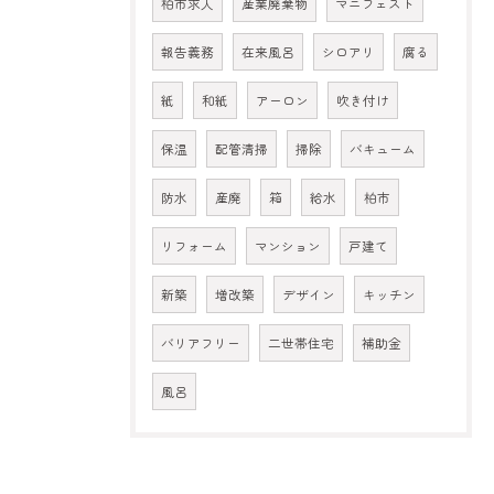
柏市求人
産業廃棄物
マニフェスト
報告義務
在来風呂
シロアリ
腐る
紙
和紙
アーロン
吹き付け
保温
配管清掃
掃除
バキューム
防水
産廃
箱
給水
柏市
リフォーム
マンション
戸建て
新築
増改築
デザイン
キッチン
バリアフリー
二世帯住宅
補助金
風呂