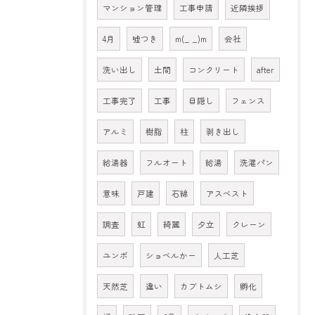
マンション管理
工事申請
近隣挨拶
4月
嘘つき
m(_ _)m
会社
洗い出し
土間
コンクリート
after
工事完了
工事
目隠し
フェンス
アルミ
樹脂
柱
剥き出し
給湯器
フルオート
給湯
洗濯パン
意味
戸建
石綿
アスベスト
調査
虹
綺麗
夕立
クレーン
ユンボ
ショベルかー
人工芝
天然芝
違い
カブトムシ
孵化