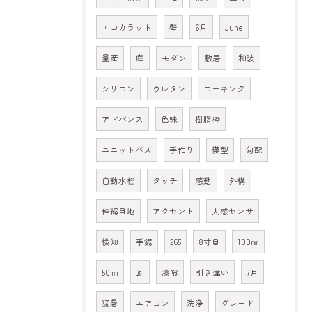
エコカラット
壁
6月
June
量産
庭
モダン
敷居
和装
シリコン
ウレタン
コーキング
アドバンス
色味
樹脂枠
ユニットバス
手作り
模型
勾配
自動水栓
タッチ
感動
外構
伸縮目地
アクセント
人感センサ
検知
手鋸
265
8寸目
100㎜
50㎜
瓦
漆喰
引き違い
7月
猛暑
エアコン
洗浄
グレード