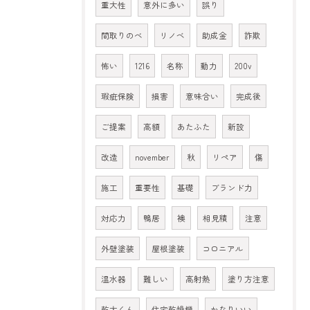
重大性
意外に多い
誤り
間取りのべ
リノベ
助成金
詐欺
怖い
1216
名称
動力
200v
瑕疵保険
損害
意味合い
完成後
ご提案
高額
あたふた
新設
改造
november
秋
リペア
傷
施工
重要性
基礎
ブランド力
対応力
鴨居
襖
相見積
注意
外壁塗装
屋根塗装
コロニアル
温水器
難しい
高射熱
塗り方注意
乾太くん
住宅乾燥機
かなりいい