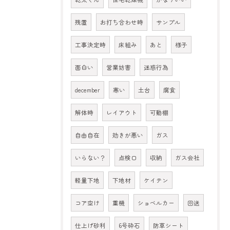
残置
お打ち合わせ時
サンプル
工事決定時
床組み
あと
様子
面白い
営業妨害
迷惑行為
december
寒い
土台
腐食
解体時
レイアウト
可動棚
自由自在
効きが悪い
ガス
いらない？
点検口
収納
ガス会社
軽量下地
下地材
ケイテン
コア空け
重機
ショベルカー
回送
仕上げ砂利
6号砕石
防草シート