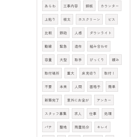
あらわ
工事内容
銅板
カウンター
上貼り
根太
ホスクリーン
ビス
比較
鉄砲
人感
ダウンライト
動線
緊急
造作
組み合わせ
容量
大型
取手
びっくり
緩み
取付場所
重大
床見切り
取付！
不要
本来
人間
面格子
簡単
新築完了
意外にお金が
アンカー
スタッフ募集
求人
仕事
処理
パテ
整地
残置処分
キレイ