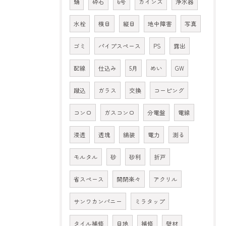
蛹
砕石
6号
カインズ
浄水器
水栓
横目
縦目
地中障害
写真
ゴミ
パイプスペース
PS
露出
配線
仕込み
5月
めい
GW
蹴込
ガラス
交換
コーピング
コンロ
ガスコンロ
分電盤
電線
浸透
透塊
舗装
電力
測る
モルタル
砂
砂利
折戸
省スペース
開閉楽々
アクリル
サンワカンパニー
ミラタップ
タイル補修
目地
補修
壁材