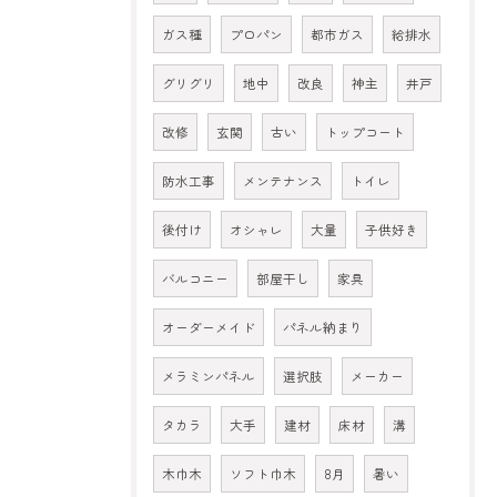
ガス種
プロパン
都市ガス
給排水
グリグリ
地中
改良
神主
井戸
改修
玄関
古い
トップコート
防水工事
メンテナンス
トイレ
後付け
オシャレ
大量
子供好き
バルコニー
部屋干し
家具
オーダーメイド
パネル納まり
メラミンパネル
選択肢
メーカー
タカラ
大手
建材
床材
溝
木巾木
ソフト巾木
8月
暑い