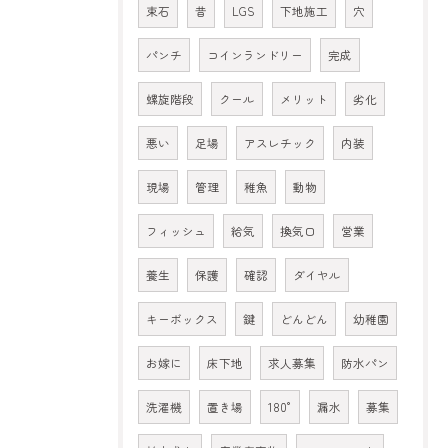
束石
昔
LGS
下地施工
穴
パンチ
コインランドリー
完成
螺旋階段
クール
メリット
劣化
悪い
足場
アスレチック
内装
現場
管理
稚魚
動物
フィッシュ
給気
換気口
営業
養生
保護
確認
ダイヤル
キーボックス
鍵
どんどん
幼稚園
お嫁に
床下地
求人募集
防水パン
洗濯機
置き場
180°
漏水
募集