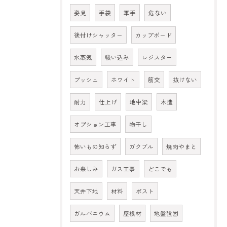
姿見
手袋
軍手
危ない
後付けシャッター
カップボード
水蒸気
吸い込み
レジスター
プッシュ
ホワイト
筋交
抜けない
耐力
仕上げ
地中梁
木造
オプション工事
物干し
怖いもの知らず
ガクブル
焼肉やまと
お楽しみ
ガス工事
どこでも
天井下地
材料
ポスト
ガルバニウム
屋根材
地盤強固