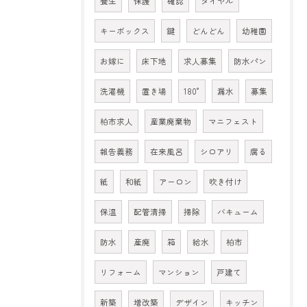
養生
保護
確認
ダイヤル
キーボックス
鍵
どんどん
幼稚園
お嫁に
床下地
求人募集
防水パン
洗濯機
置き場
180°
漏水
募集
柏市求人
産業廃棄物
マニフェスト
報告義務
在来風呂
シロアリ
腐る
紙
和紙
アーロン
吹き付け
保温
配管清掃
掃除
バキューム
防水
産廃
箱
給水
柏市
リフォーム
マンション
戸建て
新築
増改築
デザイン
キッチン