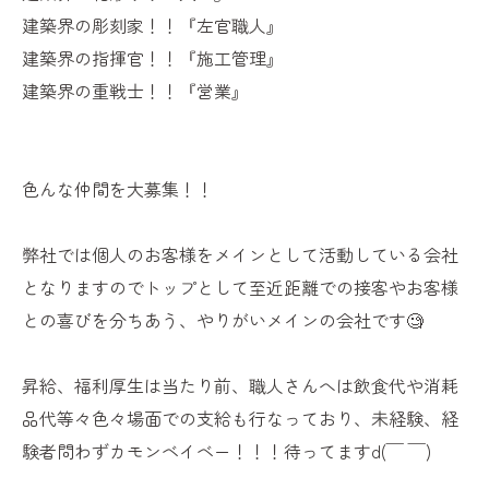
建築界の彫刻家！！『左官職人』
建築界の指揮官！！『施工管理』
建築界の重戦士！！『営業』
色んな仲間を大募集！！
弊社では個人のお客様をメインとして活動している会社
となりますのでトップとして至近距離での接客やお客様
との喜びを分ちあう、やりがいメインの会社です🧐
昇給、福利厚生は当たり前、職人さんへは飲食代や消耗
品代等々色々場面での支給も行なっており、未経験、経
験者問わずカモンベイベー！！！待ってますd(￣ ￣)