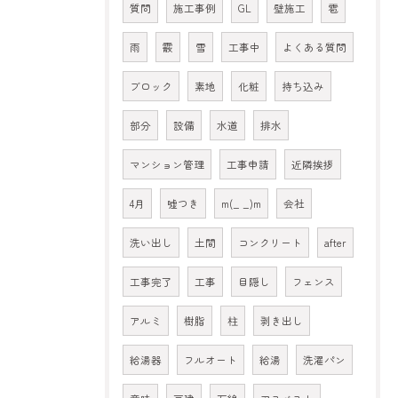
質問
施工事例
GL
壁施工
雹
雨
霰
雪
工事中
よくある質問
ブロック
素地
化粧
持ち込み
部分
設備
水道
排水
マンション管理
工事申請
近隣挨拶
4月
嘘つき
m(_ _)m
会社
洗い出し
土間
コンクリート
after
工事完了
工事
目隠し
フェンス
アルミ
樹脂
柱
剥き出し
給湯器
フルオート
給湯
洗濯パン