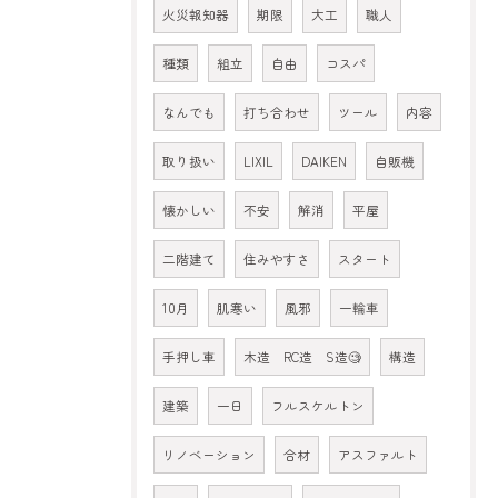
火災報知器
期限
大工
職人
種類
組立
自由
コスパ
なんでも
打ち合わせ
ツール
内容
取り扱い
LIXIL
DAIKEN
自販機
懐かしい
不安
解消
平屋
二階建て
住みやすさ
スタート
10月
肌寒い
風邪
一輪車
手押し車
木造 RC造 S造🧐
構造
建築
一日
フルスケルトン
リノベーション
合材
アスファルト