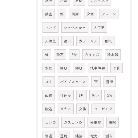
意味
戸建
石綿
アスベスト
調査
虹
綺麗
夕立
クレーン
ユンボ
ショベルかー
人工芝
天然芝
違い
カブトムシ
孵化
蛹
砕石
6号
カインズ
浄水器
水栓
横目
縦目
地中障害
写真
ゴミ
パイプスペース
PS
露出
配線
仕込み
5月
めい
GW
蹴込
ガラス
交換
コーピング
コンロ
ガスコンロ
分電盤
電線
浸透
透塊
舗装
電力
測る