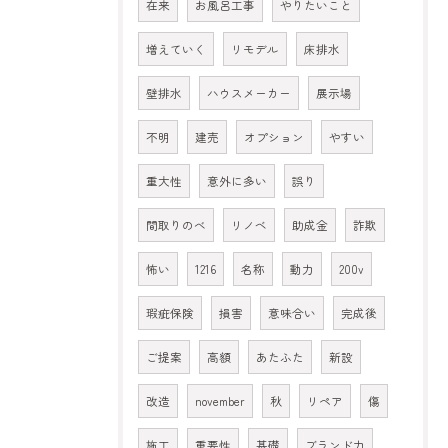
在来
お風呂工事
やりたいこと
増えていく
リモデル
床排水
壁排水
ハウスメーカー
展示場
不明
建売
オプション
やすい
重大性
意外に多い
誤り
間取りのべ
リノベ
助成金
詐欺
怖い
1216
名称
動力
200v
瑕疵保険
損害
意味合い
完成後
ご提案
高額
あたふた
新設
改造
november
秋
リペア
傷
施工
重要性
基礎
ブランド力