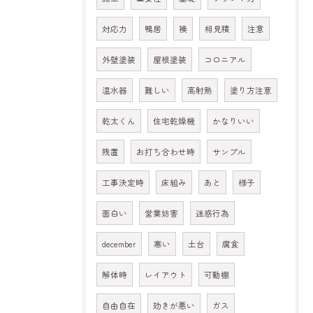
対応力
鴨居
襖
相見積
注意
外壁塗装
屋根塗装
コロニアル
温水器
難しい
高射熱
塗り方注意
乾太くん
住宅乾燥機
かなりいい
残置
お打ち合わせ時
サンプル
工事決定時
床組み
あと
様子
面白い
営業妨害
迷惑行為
december
寒い
土台
腐食
解体時
レイアウト
可動棚
自由自在
効きが悪い
ガス