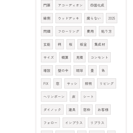
門扉
アコーディオン
四国化成
縁側
ウッドデッキ
腐らない
2025
問題
フローリング
費用
貼り方
玄能
柄
桜
板金
集成材
サイズ
概算
見積
コンセント
増設
壁の中
琉球
畳
色
FIX
窓
サッシ
照明
リビング
ヘリンボーン
床
シート
ダイノック
建具
窓枠
お客様
フォロー
インプラス
リプラス