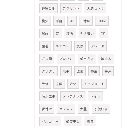
伸縮目地
アクセント
人感センサ
検知
手鋸
265
8寸目
100㎜
50㎜
瓦
漆喰
引き違い
7月
猛暑
エアコン
洗浄
グレード
ガス種
プロパン
都市ガス
給排水
グリグリ
地中
改良
神主
井戸
改修
玄関
古い
トップコート
防水工事
メンテナンス
トイレ
後付け
オシャレ
大量
子供好き
バルコニー
部屋干し
家具