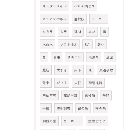
オーダーメイド
パネル納まり
メラミンパネル
選択肢
メーカー
タカラ
大手
建材
床材
溝
木巾木
ソフト巾木
8月
暑い
夏
専用
リモコン
雨漏り
原因
難航
大引き
床下
束
交通事故
背中
びびる
火打
配管経路
解体不可
確認申請
市役所
登記
手摺
現地調査
縦の糸
横の糸
蜘蛛の巣
カーポート
実際どう？