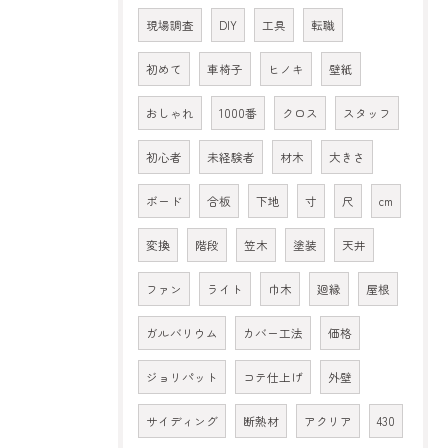
現場調査
DIY
工具
転職
初めて
車椅子
ヒノキ
壁紙
おしゃれ
1000番
クロス
スタッフ
初心者
未経験者
材木
大きさ
ボード
合板
下地
寸
尺
cm
変換
階段
笠木
塗装
天井
ファン
ライト
巾木
廻縁
屋根
ガルバリウム
カバー工法
価格
ジョリパット
コテ仕上げ
外壁
サイディング
断熱材
アクリア
430