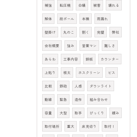
補強
転圧機
白蟻
被害
壊れる
解体
段ボール
本襖
雨漏れ
壁掛け
丸のこ
割く
完璧
弊社
会社概要
強み
営業マン
難しさ
あらわ
工事内容
銅板
カウンター
上貼り
根太
ホスクリーン
ビス
比較
鉄砲
人感
ダウンライト
動線
緊急
造作
組み合わせ
容量
大型
取手
びっくり
緩み
取付場所
重大
床見切り
取付！