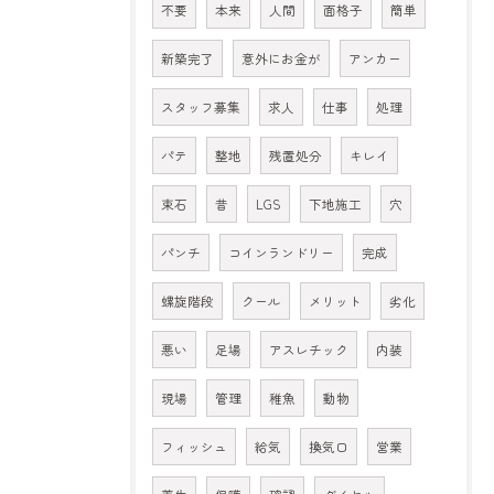
不要
本来
人間
面格子
簡単
新築完了
意外にお金が
アンカー
スタッフ募集
求人
仕事
処理
パテ
整地
残置処分
キレイ
束石
昔
LGS
下地施工
穴
パンチ
コインランドリー
完成
螺旋階段
クール
メリット
劣化
悪い
足場
アスレチック
内装
現場
管理
稚魚
動物
フィッシュ
給気
換気口
営業