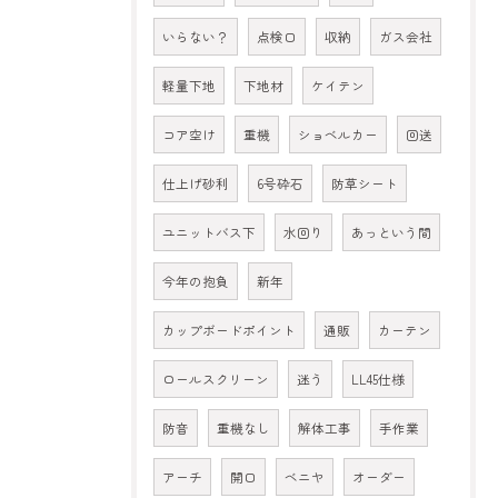
いらない？
点検口
収納
ガス会社
軽量下地
下地材
ケイテン
コア空け
重機
ショベルカー
回送
仕上げ砂利
6号砕石
防草シート
ユニットバス下
水回り
あっという間
今年の抱負
新年
カップボードポイント
通販
カーテン
ロールスクリーン
迷う
LL45仕様
防音
重機なし
解体工事
手作業
アーチ
開口
ベニヤ
オーダー