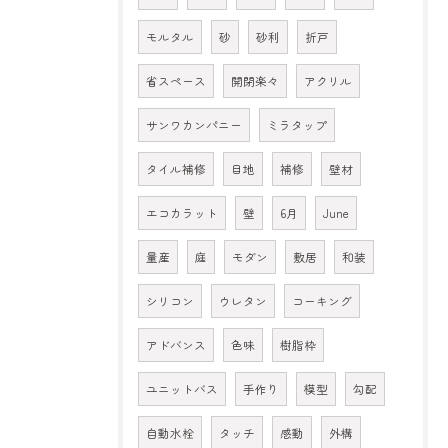
モルタル
砂
砂利
折戸
省スペース
開閉楽々
アクリル
サンワカンパニー
ミラタップ
タイル補修
目地
補修
壁材
エコカラット
壁
6月
June
量産
庭
モダン
敷居
和装
シリコン
ウレタン
コーキング
アドバンス
色味
樹脂枠
ユニットバス
手作り
模型
勾配
自動水栓
タッチ
感動
外構