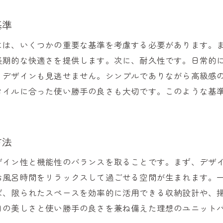
リフォームのステップを理解する
計画から完成までの流れを把握する
基準
失敗しないための事前準備と計画の立て方
には、いくつかの重要な基準を考慮する必要があります。
各段階でのチェックポイントと注意点
長期的な快適さを提供します。次に、耐久性です。日常的
リフォーム後のメンテナンスを考慮した計画
、デザインも見逃せません。シンプルでありながら高級感
理想のユニットバスを手に入れるための最終ガイド
タイルに合った使い勝手の良さも大切です。このような基
方法
ザイン性と機能性のバランスを取ることです。まず、デザ
お風呂時間をリラックスして過ごせる空間が生まれます。
ば、限られたスペースを効率的に活用できる収納設計や、
目の美しさと使い勝手の良さを兼ね備えた理想のユニット