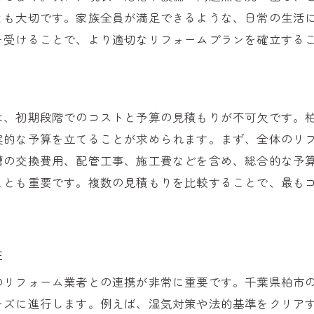
リフォーム計画に組み込むべき最新のトレンド
とも大切です。家族全員が満足できるような、日常の生活
を受けることで、より適切なリフォームプランを確立する
予算内で理想のユニットバスを実現するテクニック
特有のニーズを考慮したユニットバスデザインのポイント
地域の気候に適したユニットバス素材の選び方
柏市の住宅事情に合わせたデザインアプローチ
は、初期段階でのコストと予算の見積もりが不可欠です。
ユニバーサルデザインを取り入れた快適な空間作り
実的な予算を立てることが求められます。まず、全体のリ
槽の交換費用、配管工事、施工費などを含め、総合的な予
限られたスペースを有効活用するレイアウトの工夫
ことも重要です。複数の見積もりを比較することで、最も
エコフレンドリーなリフォームオプション
地域特有の課題に対応する設計の工夫
が教える！ユニットバスリフォームで快適空間を実現する
性
プロが推奨する最新の設備と機能
のリフォーム業者との連携が非常に重要です。千葉県柏市
快適性を高めるための収納アイデア
ーズに進行します。例えば、湿気対策や法的基準をクリア
トラブルを未然に防ぐためのチェックリスト