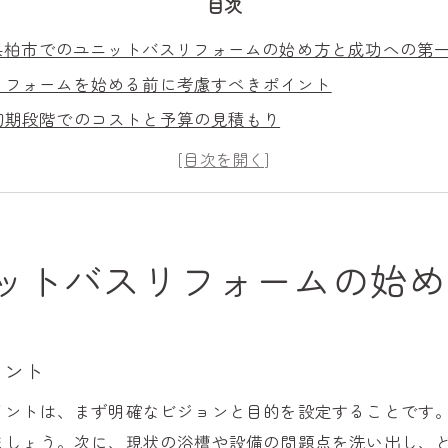
目次
県柏市でのユニットバスリフォームの始め方と成功への第
リフォームを始める前に考慮すべきポイント
初期段階でのコストと予算の見積もり
地元のリフォーム業者との連携の重要性
適切なリフォームプランの立て方
ユニットバスリフォームの基本的な流れ
リフォーム前に知っておくべき事前準備
ットバスリフォームの始め
のユニットバスを選ぶためのリフォーム計画作成法
理想のユニットバスを選定するための基準
デザイン性と機能性のバランスを取る方法
イント
未来を見据えたリフォーム計画の重要性
イントは、まず明確なビジョンと目的を設定することです
家族のニーズに応じたユニットバスの選び方
ましょう。次に、現状の浴槽や設備の問題点を洗い出し、