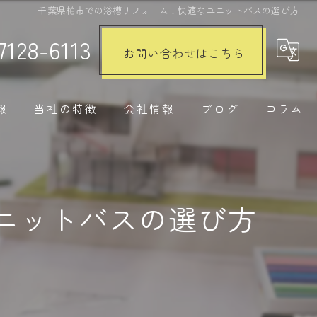
千葉県柏市での浴槽リフォーム！快適なユニットバスの選び方
7128-6113
お問い合わせはこちら
報
当社の特徴
会社情報
ブログ
コラム
注文住宅
リノベーション
ニットバスの選び方
水回り
内装工事
外構工事