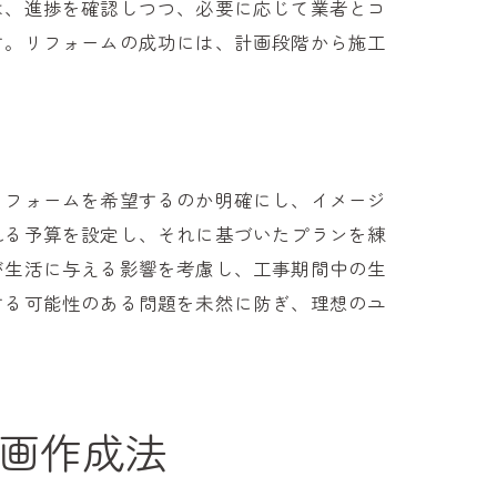
は、進捗を確認しつつ、必要に応じて業者とコ
す。リフォームの成功には、計画段階から施工
リフォームを希望するのか明確にし、イメージ
れる予算を設定し、それに基づいたプランを練
が生活に与える影響を考慮し、工事期間中の生
する可能性のある問題を未然に防ぎ、理想のユ
画作成法
ップガイド