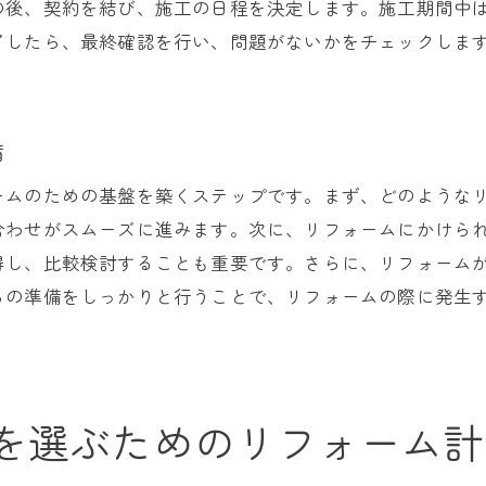
ユニットバスの機能がもたらす心理的効果
の後、契約を結び、施工の日程を決定します。施工期間中
快適なバスタイムを実現するためのテクノロジー
了したら、最終確認を行い、問題がないかをチェックしま
家族全員が満足するリフォームのポイント
日常に溶け込むデザインと機能の調和
備
生活の質を高めるユニットバスの選び方
密着型のリフォーム業者を選ぶ際のチェックポイント
ームのための基盤を築くステップです。まず、どのような
信頼できる業者を見極めるための基準
合わせがスムーズに進みます。次に、リフォームにかけら
得し、比較検討することも重要です。さらに、リフォーム
アフターサービスの充実度を確認する方法
らの準備をしっかりと行うことで、リフォームの際に発生
過去の施工実績をチェックする重要性
地域に根ざした業者のメリットとは
トラブルを避けるための契約時の注意点
口コミやレビューを活用した業者選定
を選ぶためのリフォーム計
で理想のユニットバスを実現するためのステップバイステ