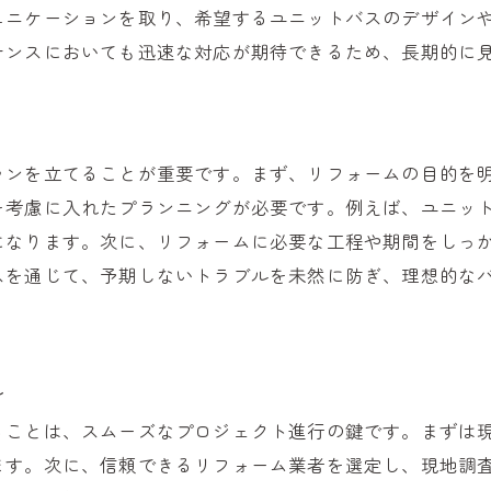
ュニケーションを取り、希望するユニットバスのデザイン
バリアフリーを意識した設計のポイント
ナンスにおいても迅速な対応が期待できるため、長期的に
プロの視点から見たメンテナンスの重要性
長持ちするユニットバスを選ぶための基準
から学ぶ！千葉県柏市でのユニットバスリフォーム成功事
ランを立てることが重要です。まず、リフォームの目的を
実際のリフォームプロジェクトから得た学び
を考慮に入れたプランニングが必要です。例えば、ユニッ
異なるニーズに対応したカスタマイズ事例
になります。次に、リフォームに必要な工程や期間をしっ
予算内での成功を収めたリフォームの秘訣
スを通じて、予期しないトラブルを未然に防ぎ、理想的な
リフォーム後の使用者の満足度調査から得たインサイト
失敗から学ぶべき教訓と成功へのヒント
プロのフィードバックを反映した改善策
れ
ットバスの選択が日常のくつろぎを変える理由
ることは、スムーズなプロジェクト進行の鍵です。まずは
日々の疲れを癒すためのバスタイムの重要性
ます。次に、信頼できるリフォーム業者を選定し、現地調