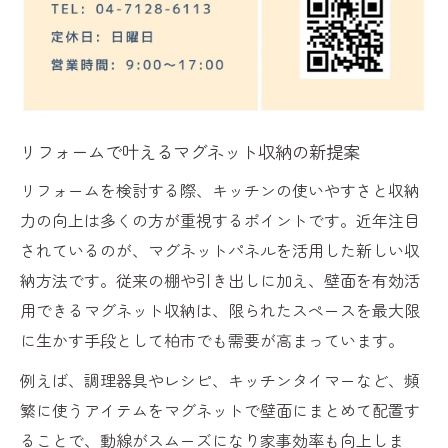
キッチンパネルはどこまで貼るべきか徹底
解説
リフォーム時のマグネットパネル設置範囲
の考え方
リフォームで叶えるマグネット収納の新提案
失敗しないキッチンパネル配置のコツとポ
イント
リフォームを検討する際、キッチンの使いやすさと収納
力の向上は多くの方が重視するポイントです。近年注目
キッチンリフォームで迷わないパネル範囲
されているのが、マグネットパネルを活用した新しい収
の選定法
納方法です。従来の棚や引き出しに加え、壁面を有効活
マグネットキッチンパネルの施工範囲最適
用できるマグネット収納は、限られたスペースを最大限
化術
に生かす手段として柏市でも需要が高まっています。
後付けで叶えるマグネット収納の快適体験
例えば、調理器具やレシピ、キッチンタイマーなど、頻
後付けマグネットパネルでリフォーム効果
繁に使うアイテムをマグネットで壁面にまとめて配置す
を実感
ることで、動線がスムーズになり家事効率も向上しま
リフォーム後でもできるマグネット収納活