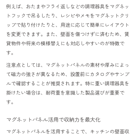
解説
例えば、おたまやフライ返しなどの調理器具をマグネッ
リフォームで役立つマグネットパネル施工
トフックで吊るしたり、レシピやメモをマグネットクリ
テクニック
ップで貼り付けたりと、用途に応じて簡単にレイアウト
マグネットパネル活用で理想のキッチン収納実
を変更できます。また、壁面を傷つけずに済むため、賃
現
貸物件や将来の模様替えにも対応しやすいのが特徴で
リフォームで叶える理想のマグネット収納
す。
術
注意点としては、マグネットパネルの素材や厚みによっ
マグネットパネル活用でキッチン収納力向
て磁力の強さが異なるため、設置前にカタログやサンプ
上
ルで確認することが推奨されます。特に重い調理器具を
キッチンリフォームと収納効率化の最適解
掛けたい場合は、耐荷重を意識した製品選びが重要で
を探る
す。
マグネットパネルで実現する快適な収納環
マグネットパネル活用で収納力を最大化
境
リフォーム後のキッチンで収納に悩まない
マグネットパネルを活用することで、キッチンの壁面収