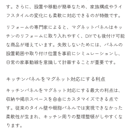
す。さらに、設置や移動が簡単なため、家族構成やライ
用法
フスタイルの変化にも柔軟に対応できるのが特徴です。
キッチンパネル後付けで収納力アップを実
リフォームの専門家によると、マグネットパネルはキッ
現
チンのリフォームに取り入れやすく、DIYでも後付け可能
マグネット対応の後付けリフォームの手順
な商品が増えています。失敗しないためには、パネルの
解説
設置範囲や取り付け位置を事前にシミュレーションし、
マグネット後付けで広がるキッチン活用法
日常の家事動線を意識して計画することが重要です。
失敗しないマグネットパネル施工のコツ解説
リフォーム初心者でも安心の施工手順ポイ
キッチンパネルをマグネット対応にする利点
ント
キッチンパネルをマグネット対応にする最大の利点は、
マグネットパネル施工で注意すべきポイン
収納や掲示スペースを自由にカスタマイズできる点で
ト
す。従来のタイル壁や樹脂パネルでは実現できなかった
キッチンパネルの施工失敗を防ぐコツとは
柔軟性が生まれ、キッチン周りの整理整頓がしやすくな
マグネット対応パネルの正しい設置方法を
ります。