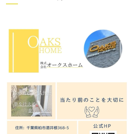
収納効率アップを実現するリフォーム術
キッチン壁をマグネット対応に変える利点とは
リフォームで得られるマグネット壁のメリ
ット
マグネットパネル対応で収納性と快適性両
立
キッチン壁をマグネット仕様にする方法解
説
マグネット対応キッチンパネルの選び方ポ
イント
キッチン壁マグネット化で家事が効率化す
る理由
リフォーム時に知りたいパネル設置範囲の選び
方