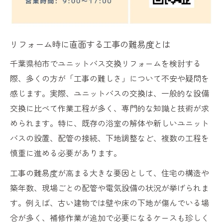
ユニットバス交換費用を抑える具体策紹介
相見積もりで見極めるリフォームの適正価
リフォーム時に直面する工事の難易度とは
格
追加工事を防ぐリフォームの段取りとは
千葉県柏市でユニットバス交換リフォームを検討する
際、多くの方が「工事の難しさ」について不安や疑問を
補助金活用でリフォーム費用を賢く節約
感じます。実際、ユニットバスの交換は、一般的な設備
安心して依頼できるための注意点
交換に比べて作業工程が多く、専門的な知識と技術が求
リフォーム業者選びで失敗しないコツ
められます。特に、既存の浴室の解体や新しいユニット
見積もり内容のチェックポイントを紹介
バスの設置、配管の接続、下地調整など、複数の工程を
リフォーム契約前に押さえるべき注意事項
慎重に進める必要があります。
工事保証やアフターケアの重要性とは
工事の難易度が高まる大きな要因として、住宅の構造や
リフォーム中のトラブル事例と予防策
築年数、現場ごとの配管や電気設備の状況が挙げられま
リフォーム成功の秘訣と後悔しない選び方
す。例えば、古い建物では壁や床の下地が傷んでいる場
リフォームで後悔しないユニットバス選定
合が多く、補修作業が追加で必要になるケースも珍しく