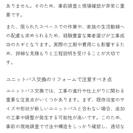
法
ありません。そのため、事前調査と現場確認が非常に重
生活スタイルに合うリフォームのポイント
要です。
メーカー比較で失敗しない選び方を解説
また、限られたスペースでの作業や、家族の生活動線へ
リフォーム時の機能・デザイン重視の視点
の配慮も求められるため、経験豊富な業者選びが工事成
功のカギとなります。実際の工期や費用にも影響するた
口コミや事例を参考にした選び方の極意
め、詳細な見積もりと工程説明を受けることが大切で
す。
ユニットバス交換のリフォームで注意すべき点
ユニットバス交換では、工事の進行や仕上がりに関わる
重要な注意点がいくつかあります。まず、既存浴室のサ
イズや形状が新しいユニットバスと合わない場合、追加
の工事や調整が発生する可能性が高いです。このため、
事前の現地調査で寸法や構造をしっかり確認し、適切な