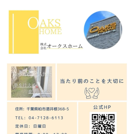
柏市の住宅事情がリフォームに与える影響
ユニットバス交換の工期と生活への配慮点
リフォーム成功例に見る工事のコツと注意
現場調査で明らかになるリフォーム課題
交換工事が難航する理由と回避策
リフォームで工期が延びる主な要因を解説
ユニットバス交換の難航事例とその背景
配管や電気工事がリフォームを左右する理
由
リフォーム前に確認すべき搬入経路の重要
性
共用部分の養生が交換工事の難しさに直結
工期や費用を抑えるリフォーム方法
リフォームで工期短縮を実現するポイント