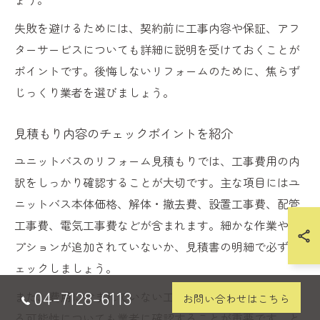
失敗を避けるためには、契約前に工事内容や保証、アフ
ターサービスについても詳細に説明を受けておくことが
ポイントです。後悔しないリフォームのために、焦らず
じっくり業者を選びましょう。
見積もり内容のチェックポイントを紹介
ユニットバスのリフォーム見積もりでは、工事費用の内
訳をしっかり確認することが大切です。主な項目にはユ
ニットバス本体価格、解体・撤去費、設置工事費、配管
工事費、電気工事費などが含まれます。細かな作業やオ
プションが追加されていないか、見積書の明細で必ずチ
ェックしましょう。
04-7128-6113
また、費用に含まれていない工事や、追加費用が発生す
お問い合わせはこちら
る可能性についても業者に確認することが重要です。と