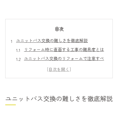
目次
ユニットバス交換の難しさを徹底解説
リフォーム時に直面する工事の難易度とは
ユニットバス交換のリフォームで注意すべ
き点
構造や配管が難しさに及ぼす影響を解説
リフォーム業界で語られる交換作業の実態
失敗しないリフォームに必要な事前知識
ユニットバス交換の難しさを徹底解説
リフォームで知る柏市浴室工事の実態
リフォーム実例から学ぶ浴室交換の流れ