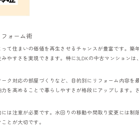
光熱費削減へ導くリフォームトレンド徹底解説
光熱費が下がる最新リフォーム設備の選び方
断熱リフォームで家計を守るポイント整理
リフォーム術
リフォームでヒートショック対策と節電を両立
よって住まいの価値を再生させるチャンスが豊富です。築
中古マンションリフォームで光熱費削減術
みやすさを実現できます。特に3LDKの中古マンション
リノベーション物件の光熱費節約事例を紹介
2026年に向けたマンションリフォーム最前線
ワーク対応の部屋づくりなど、目的別にリフォーム内容を
2026年注目のリフォーム最新動向を解説
納力を高めることで暮らしやすさが格段にアップします。
みらいエコ住宅事業とリフォームの関係性
家の性能向上で資産価値を守るリフォーム戦略
約には注意が必要です。水回りの移動や間取り変更には制
リフォーム業界のこれからと賢い選択法
ぐことが大切です。
柏市マンションリフォームの将来展望紹介