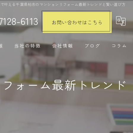
ムで叶える千葉県柏市のマンションリフォーム最新トレンドと賢い選び方
7128-6113
お問い合わせはこちら
報
当社の特徴
会社情報
ブログ
コラム
注文住宅
リフォーム最新トレンド
リノベーション
水回り
内装工事
外構工事