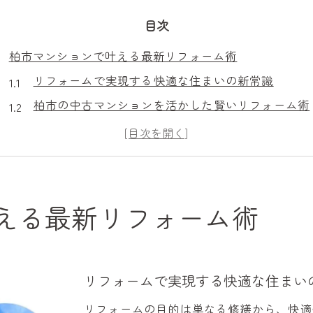
目次
柏市マンションで叶える最新リフォーム術
リフォームで実現する快適な住まいの新常識
柏市の中古マンションを活かした賢いリフォーム術
助成金を活用したリフォームのポイント解説
リフォーム済み物件と自分で手を加えるメリット比
最新トレンドを押さえたマンションリフォーム例
断熱と時短を両立するリフォームの秘訣
える最新リフォーム術
断熱リフォームで叶える一年中快適な室内環境
家事時間短縮を実現する最新リフォームアイデア
光熱費削減につながる断熱改修の選び方
リフォームで実現する快適な住まい
共働き世帯向け時短リフォームの実践例
リフォームの目的は単なる修繕から、快適