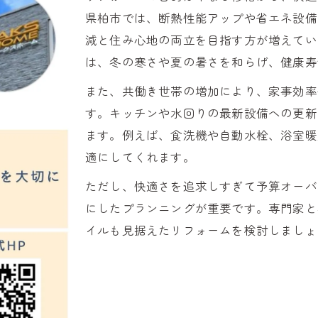
断熱と時短を両立するマンションリフォーム術
県柏市では、断熱性能アップや省エネ設備
家事効率化なら注目のマンションリフォーム
減と住み心地の両立を目指す方が増えてい
家事動線を考えたリフォームのポイント解説
は、冬の寒さや夏の暑さを和らげ、健康寿
最新設備で実現する家事効率化リフォーム
また、共働き世帯の増加により、家事効率
共働き世帯に適した間取り変更リフォーム術
す。キッチンや水回りの最新設備への更新
ます。例えば、食洗機や自動水栓、浴室暖
リフォームで叶えるラク家事空間の作り方
適にしてくれます。
時短に貢献するキッチン・水回りリフォーム
省エネ重視で暮らしが変わるリフォーム提案
ただし、快適さを追求しすぎて予算オーバ
にしたプランニングが重要です。専門家と
リフォームで始める省エネな日常生活の実現
イルも見据えたリフォームを検討しましょ
断熱強化がもたらす省エネルギー効果の紹介
マンションリフォームで光熱費を賢く節約
リフォーム助成金を活用した省エネ対策法
住宅性能を高めるリフォームの最新トレンド