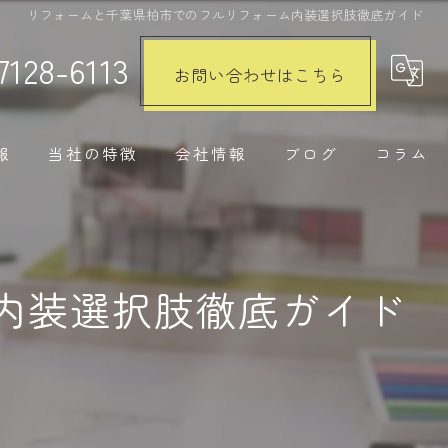
リフォームと千葉県柏市でのフルリフォーム内装選択肢徹底ガイド
7128-6113
お問い合わせはこちら
報
当社の特徴
会社情報
ブログ
コラム
注文住宅
リノベーション
内装選択肢徹底ガイド
水回り
内装工事
外構工事