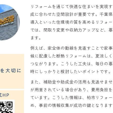
暮らしに合う内装リフォーム比較のコツ
リフォームを通じて快適な住まいを実現す
リフォームで後悔しない内装プラン選定術
成に合わせた空間設計が重要です。千葉県
柏市で満足度を高めるリフォーム内装のコツ
導入といった住環境の質を高めるリフォー
満足度が上がるリフォーム内装の工夫とは
では、間取り変更や収納力アップなど、暮
ます。
柏市で選ぶべきリフォーム内装の秘訣
後悔しないリフォーム内装の選び方ポイント
例えば、家全体の動線を見直すことで家事
候に配慮した断熱リフォームは、夏涼しく
リフォームで叶える快適内装の実践テクニック
つながります。こうした工夫は、毎日の暮
柏市で評判の良いリフォーム内装の特徴
時にしっかりと検討したいポイントです。
断熱性や補助金も考えた内装刷新ポイント
また、補助金や助成金の活用も見逃せませ
リフォームにおける断熱性強化のポイント
が用意されている場合があり、費用負担を
柏市のリフォーム助成金活用術と内装刷新
ています。こうした情報は、柏市リフォー
省エネ重視のリフォーム内装選びのコツ
め、事前の情報収集が成功の鍵となります
補助金を活かしたリフォーム内装の工夫