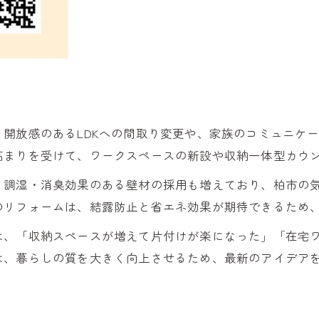
断熱改修とリフォームを両立する方法
柏市で信頼できるリフォーム会社を見極める視点
信頼できるリフォーム会社選びの基準
柏市のリフォーム業者比較で押さえる点
実績重視で選ぶリフォーム会社の見極め法
開放感のあるLDKへの間取り変更や、家族のコミュニケ
評判から探る優良リフォーム会社の特徴
高まりを受けて、ワークスペースの新設や収納一体型カウ
工務店とリフォーム会社の違いと選択ポイント
、調湿・消臭効果のある壁材の採用も増えており、柏市の
予算内で叶う理想の内装リフォーム実践ガイド
のリフォームは、結露防止と省エネ効果が期待できるため
リフォーム予算内で実現する内装の工夫
は、「収納スペースが増えて片付けが楽になった」「在宅
費用を抑えたリフォーム内装の選び方
は、暮らしの質を大きく向上させるため、最新のアイデア
満足度を高めるリフォーム予算配分術
理想実現のためのリフォーム費用管理法
予算に合わせたリフォーム内装成功の秘訣