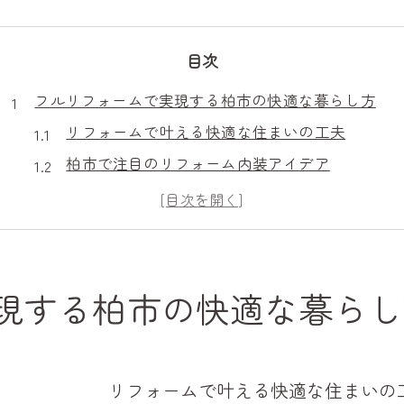
目次
フルリフォームで実現する柏市の快適な暮らし方
リフォームで叶える快適な住まいの工夫
柏市で注目のリフォーム内装アイデア
暮らしやすさ重視のリフォーム実践法
フルリフォームで理想の生活空間を実現
内装刷新で変わる柏市の住み心地体験
迷いがちな内装選択肢を比較で解決する方法
現する柏市の快適な暮らし
リフォーム内装選びの比較ポイント解説
柏市で失敗しない内装リフォームの選択法
人気リフォーム内装の特徴と選び方ガイド
リフォームで叶える快適な住まいの