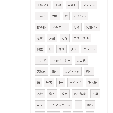
工事完了
工事
目隠し
フェンス
アルミ
樹脂
柱
剥き出し
給湯器
フルオート
給湯
洗濯パン
意味
戸建
石綿
アスベスト
調査
虹
綺麗
夕立
クレーン
ユンボ
ショベルかー
人工芝
天然芝
違い
カブトムシ
孵化
蛹
砕石
6号
カインズ
浄水器
水栓
横目
縦目
地中障害
写真
ゴミ
パイプスペース
PS
露出