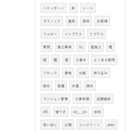
ヘリンボーン
床
シート
ダイノック
建具
窓枠
お客様
フォロー
インプラス
リプラス
質問
施工事例
GL
壁施工
雹
雨
霰
雪
工事中
よくある質問
ブロック
素地
化粧
持ち込み
部分
設備
水道
排水
マンション管理
工事申請
近隣挨拶
4月
嘘つき
m(_ _)m
会社
洗い出し
土間
コンクリート
after