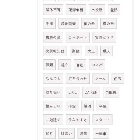
解体不可
確認申請
市役所
登記
手摺
現地調査
縦の糸
横の糸
蜘蛛の巣
カーポート
実際どう？
火災報知器
期限
大工
職人
種類
組立
自由
コスパ
なんでも
打ち合わせ
ツール
内容
取り扱い
LIXIL
DAIKEN
自販機
懐かしい
不安
解消
平屋
二階建て
住みやすさ
スタート
10月
肌寒い
風邪
一輪車