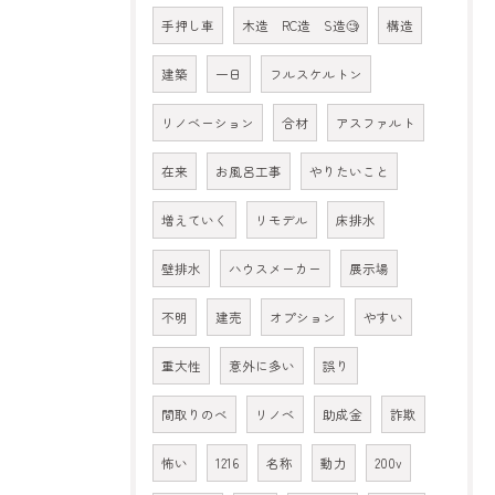
手押し車
木造 RC造 S造🧐
構造
建築
一日
フルスケルトン
リノベーション
合材
アスファルト
在来
お風呂工事
やりたいこと
増えていく
リモデル
床排水
壁排水
ハウスメーカー
展示場
不明
建売
オプション
やすい
重大性
意外に多い
誤り
間取りのべ
リノベ
助成金
詐欺
怖い
1216
名称
動力
200v