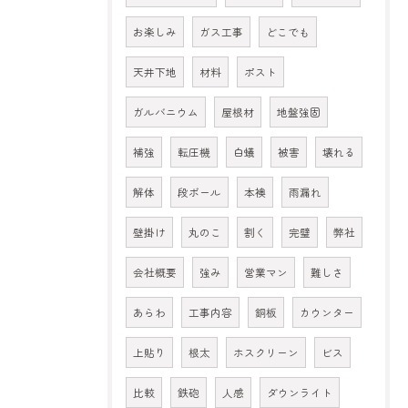
お楽しみ
ガス工事
どこでも
天井下地
材料
ポスト
ガルバニウム
屋根材
地盤強固
補強
転圧機
白蟻
被害
壊れる
解体
段ボール
本襖
雨漏れ
壁掛け
丸のこ
割く
完璧
弊社
会社概要
強み
営業マン
難しさ
あらわ
工事内容
銅板
カウンター
上貼り
根太
ホスクリーン
ビス
比較
鉄砲
人感
ダウンライト