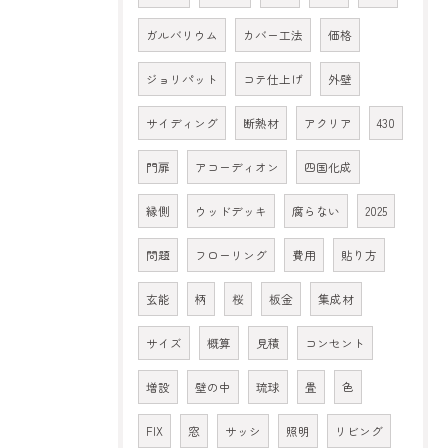
ガルバリウム
カバー工法
価格
ジョリパット
コテ仕上げ
外壁
サイディング
断熱材
アクリア
430
門扉
アコーディオン
四国化成
縁側
ウッドデッキ
腐らない
2025
問題
フローリング
費用
貼り方
玄能
柄
桜
板金
集成材
サイズ
概算
見積
コンセント
増設
壁の中
琉球
畳
色
FIX
窓
サッシ
照明
リビング