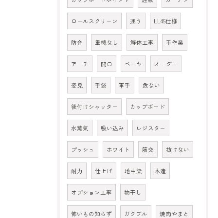
ロールスクリーン
迷う
LL45仕様
防音
重機なし
解体工事
手作業
アーチ
開口
ベニヤ
オーダー
姿見
手袋
軍手
危ない
後付けシャッター
カップボード
水蒸気
吸い込み
レジスター
プッシュ
ホワイト
筋交
抜けない
耐力
仕上げ
地中梁
木造
オプション工事
物干し
怖いもの知らず
ガクブル
焼肉やまと