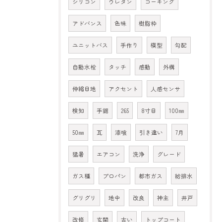
シリコン
ウレタン
コーキング
アドバンス
色味
樹脂枠
ユニットバス
手作り
模型
勾配
自動水栓
タッチ
感動
外構
伸縮目地
アクセント
人感センサ
検知
手鋸
265
8寸目
100㎜
50㎜
瓦
漆喰
引き違い
7月
猛暑
エアコン
洗浄
グレード
ガス種
プロパン
都市ガス
給排水
グリグリ
地中
改良
神主
井戸
改修
玄関
古い
トップコート