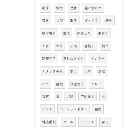
動線
緊急
造作
組み合わせ
容量
大型
取手
びっくり
緩み
取付場所
重大
床見切り
取付！
不要
本来
人間
面格子
簡単
新築完了
意外にお金が
アンカー
スタッフ募集
求人
仕事
処理
パテ
整地
残置処分
キレイ
束石
昔
LGS
下地施工
穴
パンチ
コインランドリー
完成
螺旋階段
クール
メリット
劣化