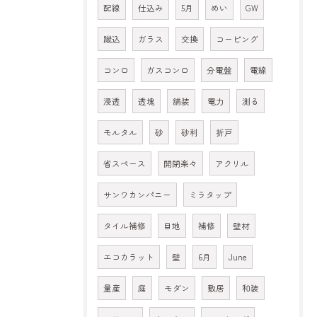
配線
仕込み
5月
めい
GW
蹴込
ガラス
交換
コーピング
コンロ
ガスコンロ
分電盤
電線
浸透
透塊
舗装
電力
測る
モルタル
砂
砂利
折戸
省スペース
開閉楽々
アクリル
サンワカンパニー
ミラタップ
タイル補修
目地
補修
壁材
エコカラット
壁
6月
June
量産
庭
モダン
敷居
和装