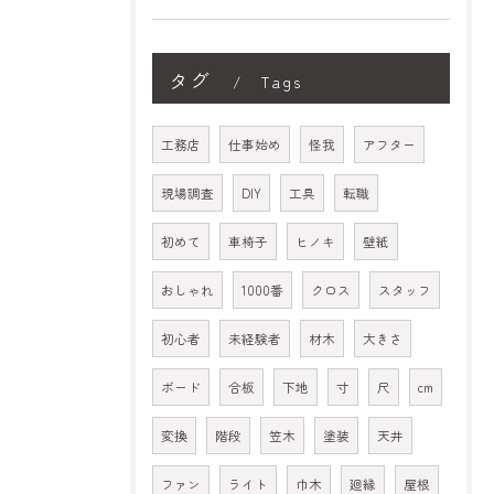
タグ
Tags
工務店
仕事始め
怪我
アフター
現場調査
DIY
工具
転職
初めて
車椅子
ヒノキ
壁紙
おしゃれ
1000番
クロス
スタッフ
初心者
未経験者
材木
大きさ
ボード
合板
下地
寸
尺
cm
変換
階段
笠木
塗装
天井
ファン
ライト
巾木
廻縁
屋根