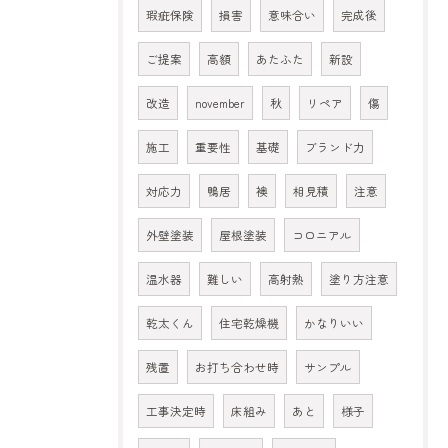
瑕疵保険
損害
意味合い
完成後
ご提案
高額
あたふた
新設
改造
november
秋
リペア
傷
施工
重要性
基礎
ブランド力
対応力
鴨居
襖
相見積
注意
外壁塗装
屋根塗装
コロニアル
温水器
難しい
高射熱
塗り方注意
乾太くん
住宅乾燥機
かなりいい
残置
お打ち合わせ時
サンプル
工事決定時
床組み
あと
様子