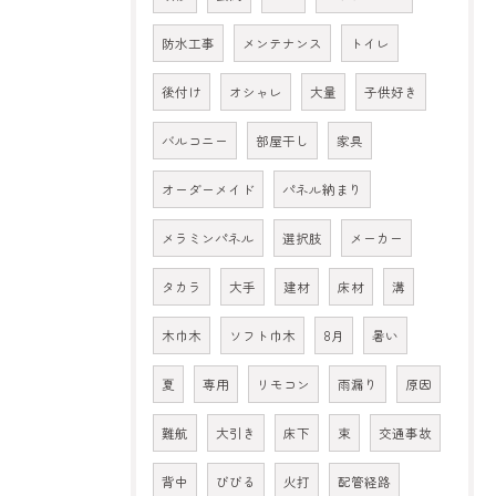
防水工事
メンテナンス
トイレ
後付け
オシャレ
大量
子供好き
バルコニー
部屋干し
家具
オーダーメイド
パネル納まり
メラミンパネル
選択肢
メーカー
タカラ
大手
建材
床材
溝
木巾木
ソフト巾木
8月
暑い
夏
専用
リモコン
雨漏り
原因
難航
大引き
床下
束
交通事故
背中
びびる
火打
配管経路