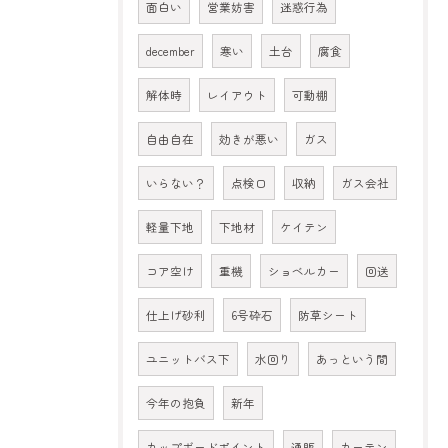
面白い
営業妨害
迷惑行為
december
寒い
土台
腐食
解体時
レイアウト
可動棚
自由自在
効きが悪い
ガス
いらない？
点検口
収納
ガス会社
軽量下地
下地材
ケイテン
コア空け
重機
ショベルカー
回送
仕上げ砂利
6号砕石
防草シート
ユニットバス下
水回り
あっという間
今年の抱負
新年
カップボードポイント
通販
カーテン