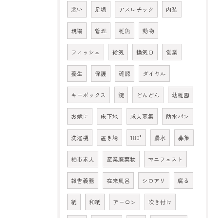
悪い
足場
アスレチック
内装
現場
管理
稚魚
動物
フィッシュ
給気
換気口
営業
養生
保護
確認
ダイヤル
キーボックス
鍵
どんどん
幼稚園
お嫁に
床下地
求人募集
防水パン
洗濯機
置き場
180°
漏水
募集
柏市求人
産業廃棄物
マニフェスト
報告義務
在来風呂
シロアリ
腐る
紙
和紙
アーロン
吹き付け