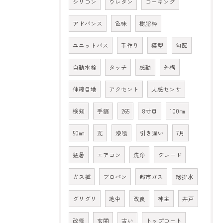
シリコン
ウレタン
コーキング
アドバンス
色味
樹脂枠
ユニットバス
手作り
模型
勾配
自動水栓
タッチ
感動
外構
伸縮目地
アクセント
人感センサ
検知
手鋸
265
8寸目
100㎜
50㎜
瓦
漆喰
引き違い
7月
猛暑
エアコン
洗浄
グレード
ガス種
プロパン
都市ガス
給排水
グリグリ
地中
改良
神主
井戸
改修
玄関
古い
トップコート