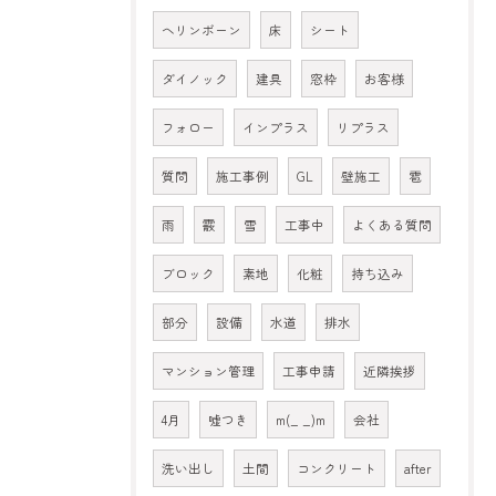
ヘリンボーン
床
シート
ダイノック
建具
窓枠
お客様
フォロー
インプラス
リプラス
質問
施工事例
GL
壁施工
雹
雨
霰
雪
工事中
よくある質問
ブロック
素地
化粧
持ち込み
部分
設備
水道
排水
マンション管理
工事申請
近隣挨拶
4月
嘘つき
m(_ _)m
会社
洗い出し
土間
コンクリート
after