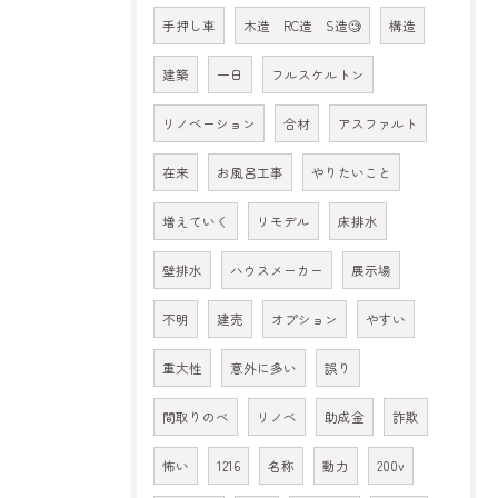
手押し車
木造 RC造 S造🧐
構造
建築
一日
フルスケルトン
リノベーション
合材
アスファルト
在来
お風呂工事
やりたいこと
増えていく
リモデル
床排水
壁排水
ハウスメーカー
展示場
不明
建売
オプション
やすい
重大性
意外に多い
誤り
間取りのべ
リノベ
助成金
詐欺
怖い
1216
名称
動力
200v