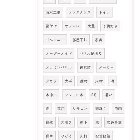
防水工事
メンテナンス
トイレ
後付け
オシャレ
大量
子供好き
バルコニー
部屋干し
家具
オーダーメイド
パネル納まり
メラミンパネル
選択肢
メーカー
タカラ
大手
建材
床材
溝
木巾木
ソフト巾木
8月
暑い
夏
専用
リモコン
雨漏り
原因
難航
大引き
床下
束
交通事故
背中
びびる
火打
配管経路