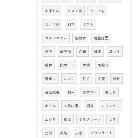
お楽しみ
ガス工事
どこでも
天井下地
材料
ポスト
ガルバニウム
屋根材
地盤強固
補強
転圧機
白蟻
被害
壊れる
解体
段ボール
本襖
雨漏れ
壁掛け
丸のこ
割く
完璧
弊社
会社概要
強み
営業マン
難しさ
あらわ
工事内容
銅板
カウンター
上貼り
根太
ホスクリーン
ビス
比較
鉄砲
人感
ダウンライト