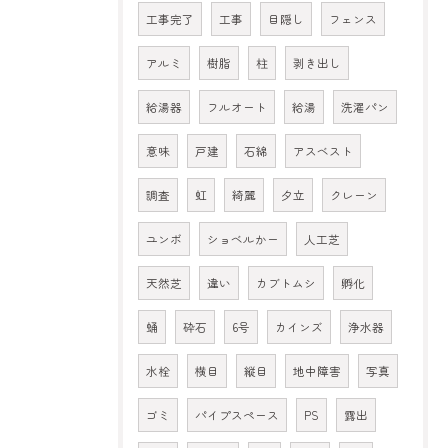
工事完了
工事
目隠し
フェンス
アルミ
樹脂
柱
剥き出し
給湯器
フルオート
給湯
洗濯パン
意味
戸建
石綿
アスベスト
調査
虹
綺麗
夕立
クレーン
ユンボ
ショベルかー
人工芝
天然芝
違い
カブトムシ
孵化
蛹
砕石
6号
カインズ
浄水器
水栓
横目
縦目
地中障害
写真
ゴミ
パイプスペース
PS
露出