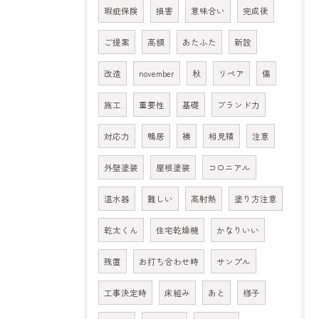
瑕疵保険
損害
意味合い
完成後
ご提案
高額
あたふた
新設
改造
november
秋
リペア
傷
施工
重要性
基礎
ブランド力
対応力
鴨居
襖
相見積
注意
外壁塗装
屋根塗装
コロニアル
温水器
難しい
高射熱
塗り方注意
乾太くん
住宅乾燥機
かなりいい
残置
お打ち合わせ時
サンプル
工事決定時
床組み
あと
様子