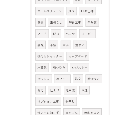
ロールスクリーン
迷う
LL45仕様
防音
重機なし
解体工事
手作業
アーチ
開口
ベニヤ
オーダー
姿見
手袋
軍手
危ない
後付けシャッター
カップボード
水蒸気
吸い込み
レジスター
プッシュ
ホワイト
筋交
抜けない
耐力
仕上げ
地中梁
木造
オプション工事
物干し
怖いもの知らず
ガクブル
焼肉やまと