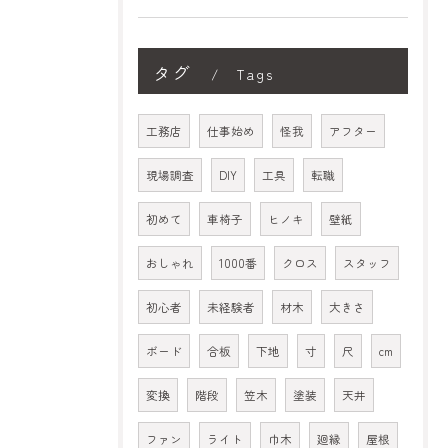
タグ
Tags
工務店
仕事始め
怪我
アフター
現場調査
DIY
工具
転職
初めて
車椅子
ヒノキ
壁紙
おしゃれ
1000番
クロス
スタッフ
初心者
未経験者
材木
大きさ
ボード
合板
下地
寸
尺
cm
変換
階段
笠木
塗装
天井
ファン
ライト
巾木
廻縁
屋根