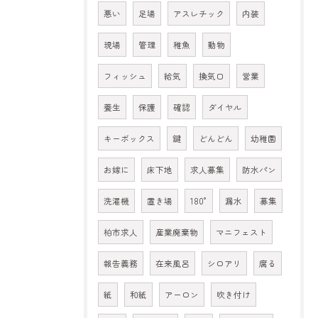
悪い
足場
アスレチック
内装
現場
管理
稚魚
動物
フィッシュ
給気
換気口
営業
養生
保護
確認
ダイヤル
キーボックス
鍵
どんどん
幼稚園
お嫁に
床下地
求人募集
防水パン
洗濯機
置き場
180°
漏水
募集
柏市求人
産業廃棄物
マニフェスト
報告義務
在来風呂
シロアリ
腐る
紙
和紙
アーロン
吹き付け