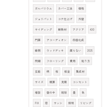
ガルバリウム
カバー工法
価格
ジョリパット
コテ仕上げ
外壁
サイディング
断熱材
アクリア
430
門扉
アコーディオン
四国化成
縁側
ウッドデッキ
腐らない
2025
問題
フローリング
費用
貼り方
玄能
柄
桜
板金
集成材
サイズ
概算
見積
コンセント
増設
壁の中
琉球
畳
色
FIX
窓
サッシ
照明
リビング