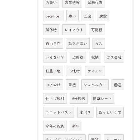
面白い
営業妨害
迷惑行為
december
寒い
土台
腐食
解体時
レイアウト
可動棚
自由自在
効きが悪い
ガス
いらない？
点検口
収納
ガス会社
軽量下地
下地材
ケイテン
コア空け
重機
ショベルカー
回送
仕上げ砂利
6号砕石
防草シート
ユニットバス下
水回り
あっという間
今年の抱負
新年
カップボードポイント
通販
カーテン