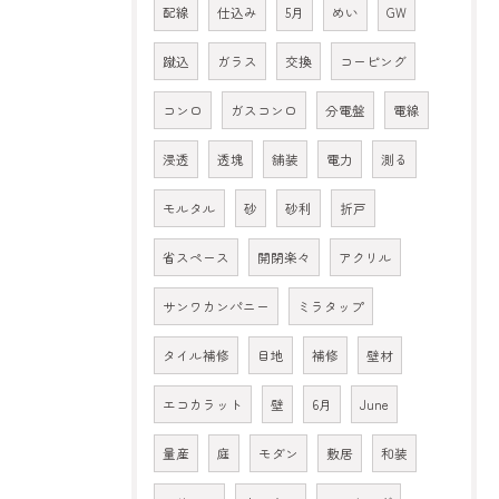
配線
仕込み
5月
めい
GW
蹴込
ガラス
交換
コーピング
コンロ
ガスコンロ
分電盤
電線
浸透
透塊
舗装
電力
測る
モルタル
砂
砂利
折戸
省スペース
開閉楽々
アクリル
サンワカンパニー
ミラタップ
タイル補修
目地
補修
壁材
エコカラット
壁
6月
June
量産
庭
モダン
敷居
和装