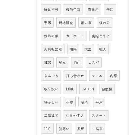
解体不可
確認申請
市役所
登記
手摺
現地調査
縦の糸
横の糸
蜘蛛の巣
カーポート
実際どう？
火災報知器
期限
大工
職人
種類
組立
自由
コスパ
なんでも
打ち合わせ
ツール
内容
取り扱い
LIXIL
DAIKEN
自販機
懐かしい
不安
解消
平屋
二階建て
住みやすさ
スタート
10月
肌寒い
風邪
一輪車