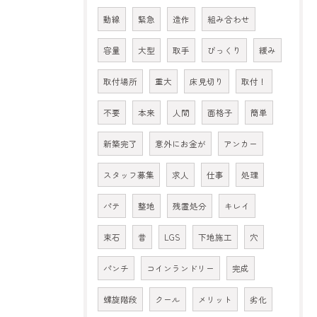
動線
緊急
造作
組み合わせ
容量
大型
取手
びっくり
緩み
取付場所
重大
床見切り
取付！
不要
本来
人間
面格子
簡単
新築完了
意外にお金が
アンカー
スタッフ募集
求人
仕事
処理
パテ
整地
残置処分
キレイ
束石
昔
LGS
下地施工
穴
パンチ
コインランドリー
完成
螺旋階段
クール
メリット
劣化