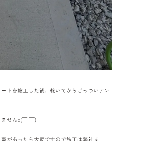
リートを施工した後、乾いてからごっついアン
せんd(￣ ￣)
る事があったら大変ですので施工は弊社ま