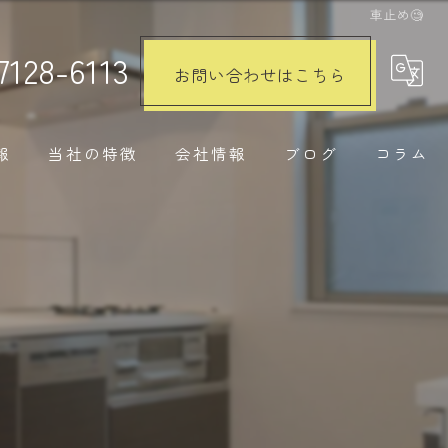
車止め🧐
7128-6113
お問い合わせはこちら
報
当社の特徴
会社情報
ブログ
コラム
注文住宅
リノベーション
水回り
内装工事
外構工事