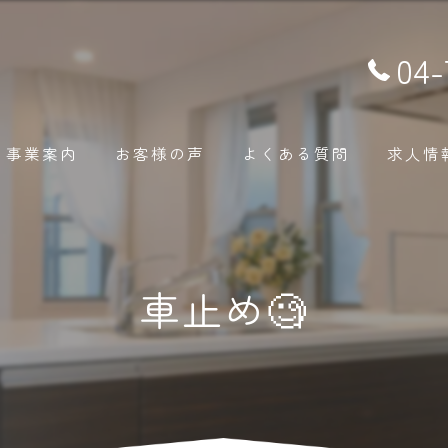
04-
事業案内
お客様の声
よくある質問
求人情
車止め🧐