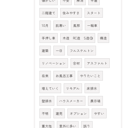
懐かしい
不安
解消
平屋
二階建て
住みやすさ
スタート
10月
肌寒い
風邪
一輪車
手押し車
木造 RC造 S造🧐
構造
建築
一日
フルスケルトン
リノベーション
合材
アスファルト
在来
お風呂工事
やりたいこと
増えていく
リモデル
床排水
壁排水
ハウスメーカー
展示場
不明
建売
オプション
やすい
重大性
意外に多い
誤り