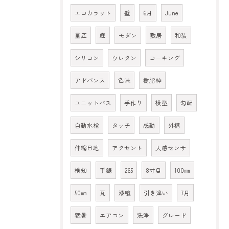
エコカラット
壁
6月
June
量産
庭
モダン
敷居
和装
シリコン
ウレタン
コーキング
アドバンス
色味
樹脂枠
ユニットバス
手作り
模型
勾配
自動水栓
タッチ
感動
外構
伸縮目地
アクセント
人感センサ
検知
手鋸
265
8寸目
100㎜
50㎜
瓦
漆喰
引き違い
7月
猛暑
エアコン
洗浄
グレード