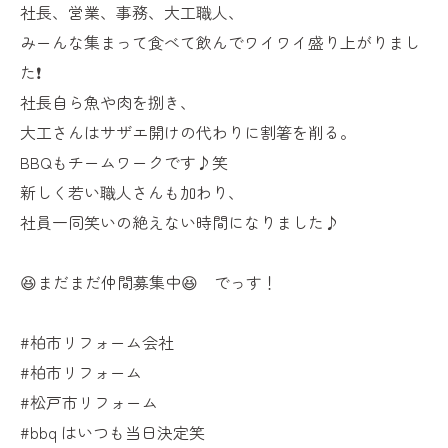
社長、営業、事務、大工職人、
みーんな集まって食べて飲んでワイワイ盛り上がりまし
た❗️
社長自ら魚や肉を捌き、
大工さんはサザエ開けの代わりに割箸を削る。
BBQもチームワークです♪笑
新しく若い職人さんも加わり、
社員一同笑いの絶えない時間になりました♪
😆まだまだ仲間募集中😆 でっす！
#柏市リフォーム会社
#柏市リフォーム
#松戸市リフォーム
#bbq はいつも当日決定笑