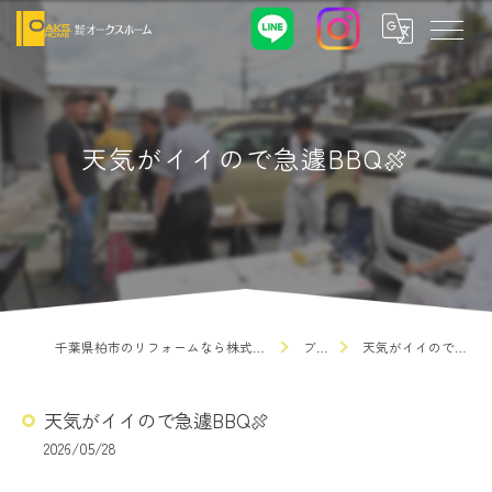
天気がイイので急遽BBQ🍖
千葉県柏市のリフォームなら株式会社オークスホーム
ブログ
天気がイイので急遽BBQ🍖
天気がイイので急遽BBQ🍖
2026/05/28