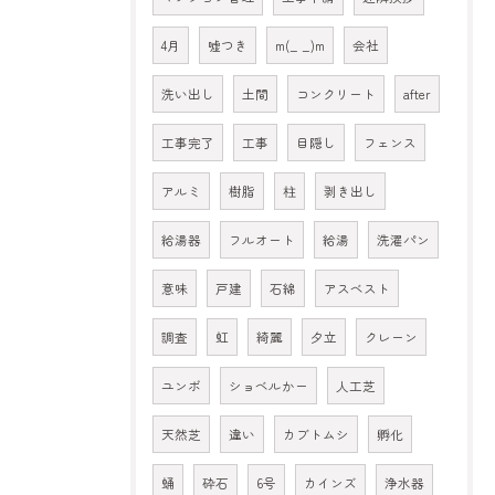
4月
嘘つき
m(_ _)m
会社
洗い出し
土間
コンクリート
after
工事完了
工事
目隠し
フェンス
アルミ
樹脂
柱
剥き出し
給湯器
フルオート
給湯
洗濯パン
意味
戸建
石綿
アスベスト
調査
虹
綺麗
夕立
クレーン
ユンボ
ショベルかー
人工芝
天然芝
違い
カブトムシ
孵化
蛹
砕石
6号
カインズ
浄水器