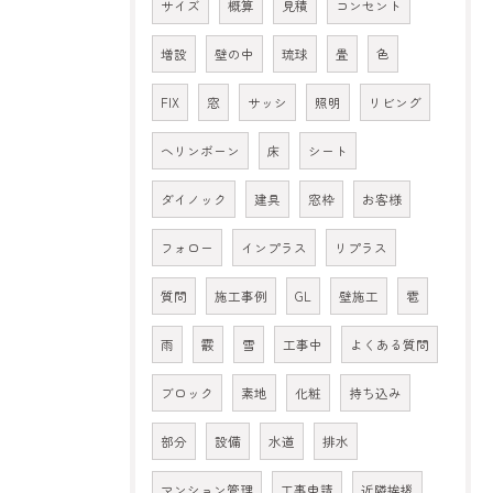
サイズ
概算
見積
コンセント
増設
壁の中
琉球
畳
色
FIX
窓
サッシ
照明
リビング
ヘリンボーン
床
シート
ダイノック
建具
窓枠
お客様
フォロー
インプラス
リプラス
質問
施工事例
GL
壁施工
雹
雨
霰
雪
工事中
よくある質問
ブロック
素地
化粧
持ち込み
部分
設備
水道
排水
マンション管理
工事申請
近隣挨拶