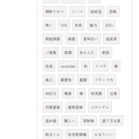
間取りのべ
リノベ
助成金
詐欺
怖い
1216
名称
動力
200v
瑕疵保険
損害
意味合い
完成後
ご提案
高額
あたふた
新設
改造
november
秋
リペア
傷
施工
重要性
基礎
ブランド力
対応力
鴨居
襖
相見積
注意
外壁塗装
屋根塗装
コロニアル
温水器
難しい
高射熱
塗り方注意
乾太くん
住宅乾燥機
かなりいい