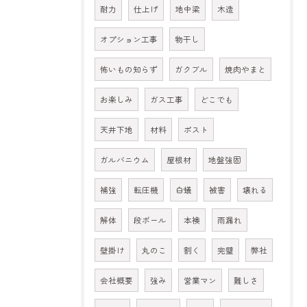
耐力
仕上げ
地中梁
木造
オプション工事
物干し
怖いもの知らず
ガクブル
焼肉やまと
お楽しみ
ガス工事
どこでも
天井下地
材料
ポスト
ガルバニウム
屋根材
地盤強固
補強
転圧機
白蟻
被害
壊れる
解体
段ボール
本襖
雨漏れ
壁掛け
丸のこ
割く
完璧
弊社
会社概要
強み
営業マン
難しさ