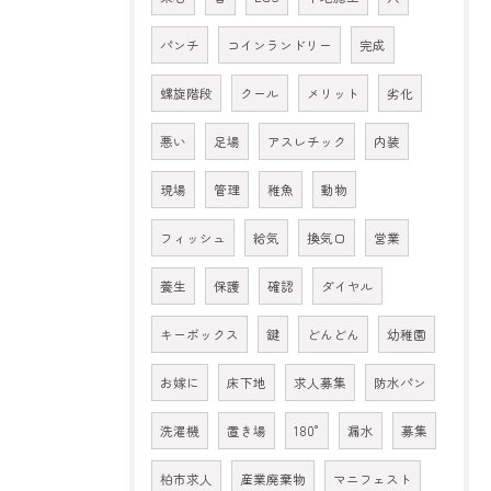
パンチ
コインランドリー
完成
螺旋階段
クール
メリット
劣化
悪い
足場
アスレチック
内装
現場
管理
稚魚
動物
フィッシュ
給気
換気口
営業
養生
保護
確認
ダイヤル
キーボックス
鍵
どんどん
幼稚園
お嫁に
床下地
求人募集
防水パン
洗濯機
置き場
180°
漏水
募集
柏市求人
産業廃棄物
マニフェスト