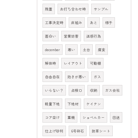
残置
お打ち合わせ時
サンプル
工事決定時
床組み
あと
様子
面白い
営業妨害
迷惑行為
december
寒い
土台
腐食
解体時
レイアウト
可動棚
自由自在
効きが悪い
ガス
いらない？
点検口
収納
ガス会社
軽量下地
下地材
ケイテン
コア空け
重機
ショベルカー
回送
仕上げ砂利
6号砕石
防草シート