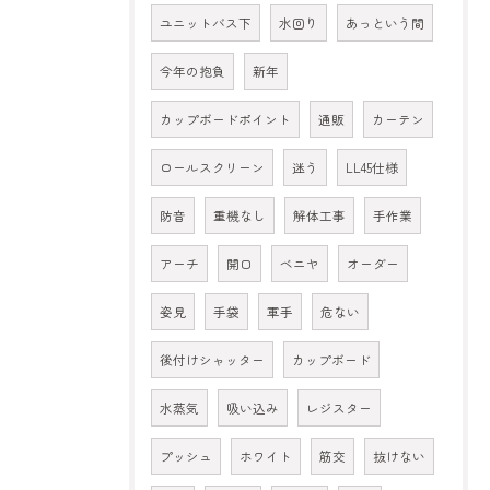
ユニットバス下
水回り
あっという間
今年の抱負
新年
カップボードポイント
通販
カーテン
ロールスクリーン
迷う
LL45仕様
防音
重機なし
解体工事
手作業
アーチ
開口
ベニヤ
オーダー
姿見
手袋
軍手
危ない
後付けシャッター
カップボード
水蒸気
吸い込み
レジスター
プッシュ
ホワイト
筋交
抜けない