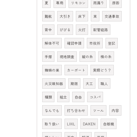
夏
専用
リモコン
雨漏り
原因
難航
大引き
床下
束
交通事故
背中
びびる
火打
配管経路
解体不可
確認申請
市役所
登記
手摺
現地調査
縦の糸
横の糸
蜘蛛の巣
カーポート
実際どう？
火災報知器
期限
大工
職人
種類
組立
自由
コスパ
なんでも
打ち合わせ
ツール
内容
取り扱い
LIXIL
DAIKEN
自販機