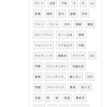
ボード
合板
下地
寸
尺
cm
変換
階段
笠木
塗装
天井
ファン
ライト
巾木
廻縁
屋根
ガルバリウム
カバー工法
価格
ジョリパット
コテ仕上げ
外壁
サイディング
断熱材
アクリア
430
門扉
アコーディオン
四国化成
縁側
ウッドデッキ
腐らない
2025
問題
フローリング
費用
貼り方
玄能
柄
桜
板金
集成材