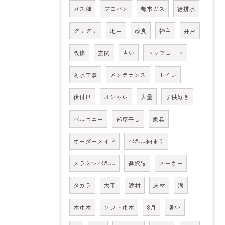
ガス種
プロパン
都市ガス
給排水
グリグリ
地中
改良
神主
井戸
改修
玄関
古い
トップコート
防水工事
メンテナンス
トイレ
後付け
オシャレ
大量
子供好き
バルコニー
部屋干し
家具
オーダーメイド
パネル納まり
メラミンパネル
選択肢
メーカー
タカラ
大手
建材
床材
溝
木巾木
ソフト巾木
8月
暑い