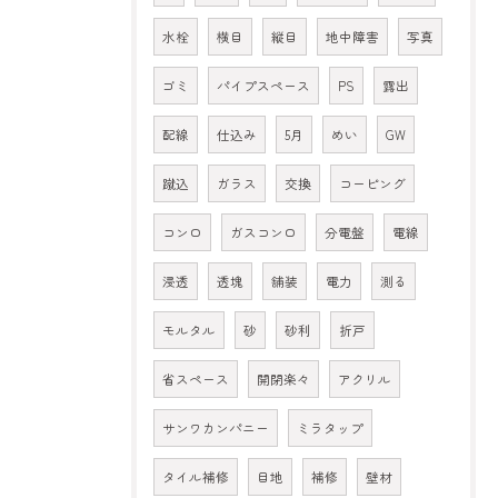
水栓
横目
縦目
地中障害
写真
ゴミ
パイプスペース
PS
露出
配線
仕込み
5月
めい
GW
蹴込
ガラス
交換
コーピング
コンロ
ガスコンロ
分電盤
電線
浸透
透塊
舗装
電力
測る
モルタル
砂
砂利
折戸
省スペース
開閉楽々
アクリル
サンワカンパニー
ミラタップ
タイル補修
目地
補修
壁材