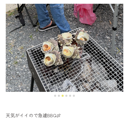
天気がイイので急遽BBQ🍖