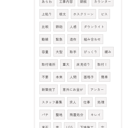
あらわ
工事内容
銅板
カウンター
上貼り
根太
ホスクリーン
ビス
比較
鉄砲
人感
ダウンライト
動線
緊急
造作
組み合わせ
容量
大型
取手
びっくり
緩み
取付場所
重大
床見切り
取付！
不要
本来
人間
面格子
簡単
新築完了
意外にお金が
アンカー
スタッフ募集
求人
仕事
処理
パテ
整地
残置処分
キレイ
束石
昔
LGS
下地施工
穴