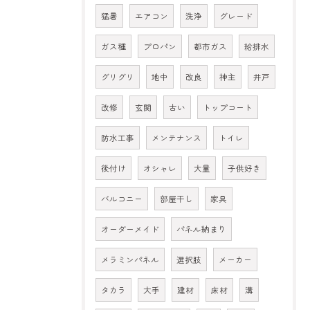
猛暑
エアコン
洗浄
グレード
ガス種
プロパン
都市ガス
給排水
グリグリ
地中
改良
神主
井戸
改修
玄関
古い
トップコート
防水工事
メンテナンス
トイレ
後付け
オシャレ
大量
子供好き
バルコニー
部屋干し
家具
オーダーメイド
パネル納まり
メラミンパネル
選択肢
メーカー
タカラ
大手
建材
床材
溝