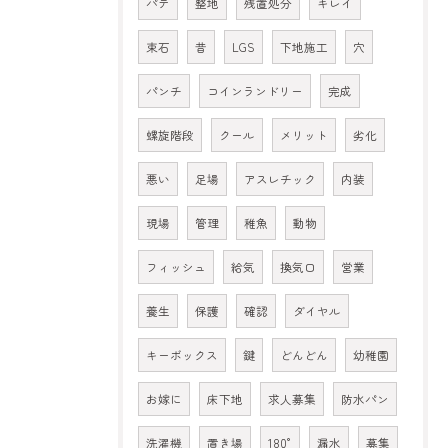
パテ
整地
残置処分
キレイ
束石
昔
LGS
下地施工
穴
パンチ
コインランドリー
完成
螺旋階段
クール
メリット
劣化
悪い
足場
アスレチック
内装
現場
管理
稚魚
動物
フィッシュ
給気
換気口
営業
養生
保護
確認
ダイヤル
キーボックス
鍵
どんどん
幼稚園
お嫁に
床下地
求人募集
防水パン
洗濯機
置き場
180°
漏水
募集