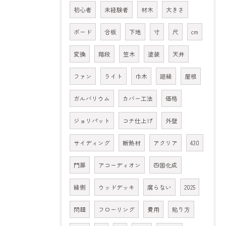
初心者
未経験者
材木
大きさ
ボード
合板
下地
寸
尺
cm
変換
階段
笠木
塗装
天井
ファン
ライト
巾木
廻縁
屋根
ガルバリウム
カバー工法
価格
ジョリパット
コテ仕上げ
外壁
サイディング
断熱材
アクリア
430
門扉
アコーディオン
四国化成
縁側
ウッドデッキ
腐らない
2025
問題
フローリング
費用
貼り方