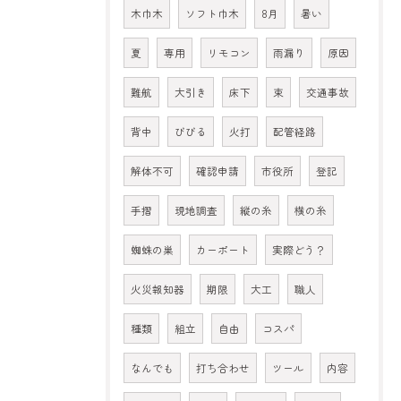
木巾木
ソフト巾木
8月
暑い
夏
専用
リモコン
雨漏り
原因
難航
大引き
床下
束
交通事故
背中
びびる
火打
配管経路
解体不可
確認申請
市役所
登記
手摺
現地調査
縦の糸
横の糸
蜘蛛の巣
カーポート
実際どう？
火災報知器
期限
大工
職人
種類
組立
自由
コスパ
なんでも
打ち合わせ
ツール
内容