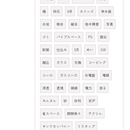
蛹
砕石
6号
カインズ
浄水器
水栓
横目
縦目
地中障害
写真
ゴミ
パイプスペース
PS
露出
配線
仕込み
5月
めい
GW
蹴込
ガラス
交換
コーピング
コンロ
ガスコンロ
分電盤
電線
浸透
透塊
舗装
電力
測る
モルタル
砂
砂利
折戸
省スペース
開閉楽々
アクリル
サンワカンパニー
ミラタップ