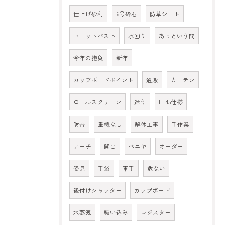
仕上げ砂利
6号砕石
防草シート
ユニットバス下
水回り
あっという間
今年の抱負
新年
カップボードポイント
通販
カーテン
ロールスクリーン
迷う
LL45仕様
防音
重機なし
解体工事
手作業
アーチ
開口
ベニヤ
オーダー
姿見
手袋
軍手
危ない
後付けシャッター
カップボード
水蒸気
吸い込み
レジスター