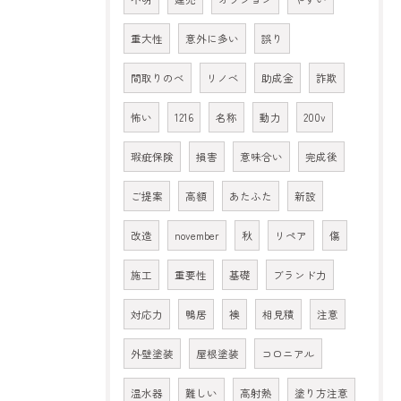
重大性
意外に多い
誤り
間取りのべ
リノベ
助成金
詐欺
怖い
1216
名称
動力
200v
瑕疵保険
損害
意味合い
完成後
ご提案
高額
あたふた
新設
改造
november
秋
リペア
傷
施工
重要性
基礎
ブランド力
対応力
鴨居
襖
相見積
注意
外壁塗装
屋根塗装
コロニアル
温水器
難しい
高射熱
塗り方注意