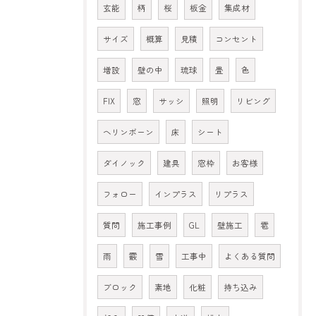
玄能
柄
桜
板金
集成材
サイズ
概算
見積
コンセント
増設
壁の中
琉球
畳
色
FIX
窓
サッシ
照明
リビング
ヘリンボーン
床
シート
ダイノック
建具
窓枠
お客様
フォロー
インプラス
リプラス
質問
施工事例
GL
壁施工
雹
雨
霰
雪
工事中
よくある質問
ブロック
素地
化粧
持ち込み