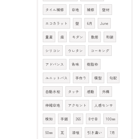
タイル補修
目地
補修
壁材
エコカラット
壁
6月
June
量産
庭
モダン
敷居
和装
シリコン
ウレタン
コーキング
アドバンス
色味
樹脂枠
ユニットバス
手作り
模型
勾配
自動水栓
タッチ
感動
外構
伸縮目地
アクセント
人感センサ
検知
手鋸
265
8寸目
100㎜
50㎜
瓦
漆喰
引き違い
7月