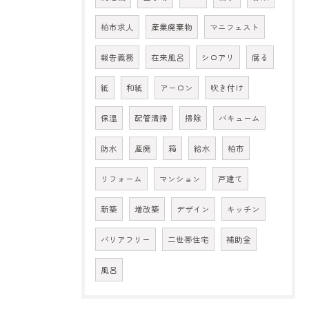
柏市求人
産業廃棄物
マニフェスト
報告義務
在来風呂
シロアリ
腐る
紙
和紙
アーロン
吹き付け
保温
配管清掃
掃除
バキューム
防水
産廃
箱
給水
柏市
リフォーム
マンション
戸建て
新築
増改築
デザイン
キッチン
バリアフリー
二世帯住宅
補助金
風呂