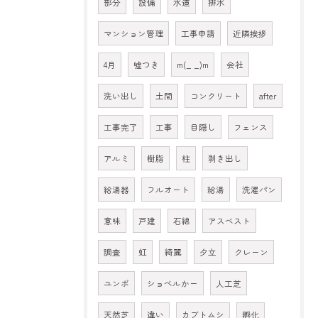
部分
設備
水道
排水
マンション管理
工事申請
近隣挨拶
4月
嘘つき
m(_ _)m
会社
洗い出し
土間
コンクリート
after
工事完了
工事
目隠し
フェンス
アルミ
樹脂
柱
剥き出し
給湯器
フルオート
給湯
洗濯パン
意味
戸建
石綿
アスベスト
調査
虹
綺麗
夕立
クレーン
ユンボ
ショベルかー
人工芝
天然芝
違い
カブトムシ
孵化