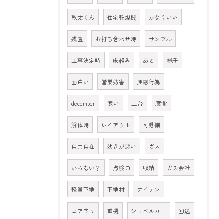
乾太くん
住宅乾燥機
かなりいい
残置
お打ち合わせ時
サンプル
工事決定時
床組み
あと
様子
面白い
営業妨害
迷惑行為
december
寒い
土台
腐食
解体時
レイアウト
可動棚
自由自在
効きが悪い
ガス
いらない？
点検口
収納
ガス会社
軽量下地
下地材
ケイテン
コア空け
重機
ショベルカー
回送