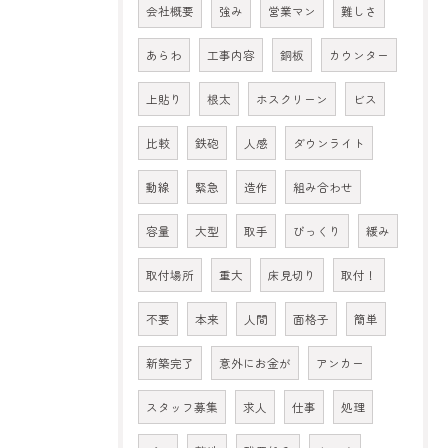
会社概要
強み
営業マン
難しさ
あらわ
工事内容
銅板
カウンター
上貼り
根太
ホスクリーン
ビス
比較
鉄砲
人感
ダウンライト
動線
緊急
造作
組み合わせ
容量
大型
取手
びっくり
緩み
取付場所
重大
床見切り
取付！
不要
本来
人間
面格子
簡単
新築完了
意外にお金が
アンカー
スタッフ募集
求人
仕事
処理