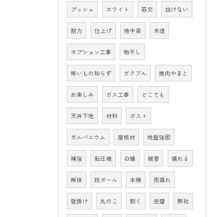
プッシュ
ホワイト
筋交
抜けない
耐力
仕上げ
地中梁
木造
オプション工事
物干し
怖いもの知らず
ガクブル
焼肉やまと
お楽しみ
ガス工事
どこでも
天井下地
材料
ポスト
ガルバニウム
屋根材
地盤強固
補強
転圧機
白蟻
被害
壊れる
解体
段ボール
本襖
雨漏れ
壁掛け
丸のこ
割く
完璧
弊社