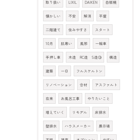
取り扱い
LIXIL
DAIKEN
自販機
懐かしい
不安
解消
平屋
二階建て
住みやすさ
スタート
10月
肌寒い
風邪
一輪車
手押し車
木造 RC造 S造🧐
構造
建築
一日
フルスケルトン
リノベーション
合材
アスファルト
在来
お風呂工事
やりたいこと
増えていく
リモデル
床排水
壁排水
ハウスメーカー
展示場
不明
建売
オプション
やすい