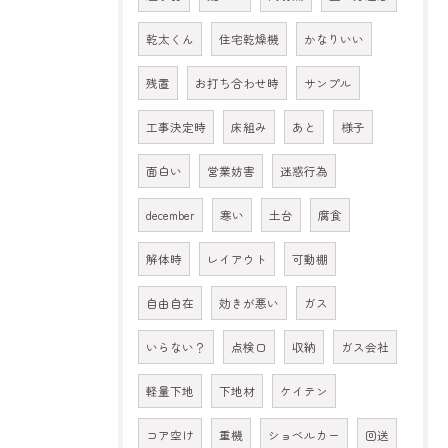
乾太くん
住宅乾燥機
かなりいい
残置
お打ち合わせ時
サンプル
工事決定時
床組み
あと
様子
面白い
営業妨害
迷惑行為
december
寒い
土台
腐食
解体時
レイアウト
可動棚
自由自在
効きが悪い
ガス
いらない？
点検口
収納
ガス会社
軽量下地
下地材
ケイテン
コア空け
重機
ショベルカー
回送