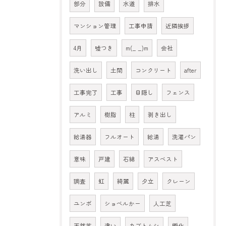
部分
設備
水道
排水
マンション管理
工事申請
近隣挨拶
4月
嘘つき
m(_ _)m
会社
洗い出し
土間
コンクリート
after
工事完了
工事
目隠し
フェンス
アルミ
樹脂
柱
剥き出し
給湯器
フルオート
給湯
洗濯パン
意味
戸建
石綿
アスベスト
調査
虹
綺麗
夕立
クレーン
ユンボ
ショベルかー
人工芝
天然芝
違い
カブトムシ
孵化