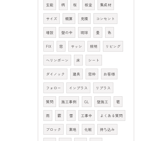
玄能
柄
桜
板金
集成材
サイズ
概算
見積
コンセント
増設
壁の中
琉球
畳
色
FIX
窓
サッシ
照明
リビング
ヘリンボーン
床
シート
ダイノック
建具
窓枠
お客様
フォロー
インプラス
リプラス
質問
施工事例
GL
壁施工
雹
雨
霰
雪
工事中
よくある質問
ブロック
素地
化粧
持ち込み