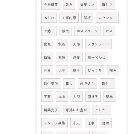
会社概要
強み
営業マン
難しさ
あらわ
工事内容
銅板
カウンター
上貼り
根太
ホスクリーン
ビス
比較
鉄砲
人感
ダウンライト
動線
緊急
造作
組み合わせ
容量
大型
取手
びっくり
緩み
取付場所
重大
床見切り
取付！
不要
本来
人間
面格子
簡単
新築完了
意外にお金が
アンカー
スタッフ募集
求人
仕事
処理