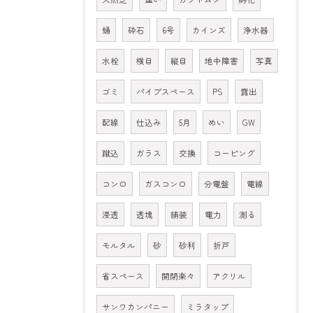
蛹
砕石
6号
カインズ
浄水器
水栓
横目
縦目
地中障害
写真
ゴミ
パイプスペース
PS
露出
配線
仕込み
5月
めい
GW
蹴込
ガラス
交換
コーピング
コンロ
ガスコンロ
分電盤
電線
浸透
透塊
舗装
電力
測る
モルタル
砂
砂利
折戸
省スペース
開閉楽々
アクリル
サンワカンパニー
ミラタップ