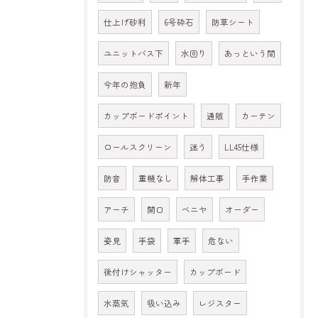
仕上げ砂利
6号砕石
防草シート
ユニットバス下
水回り
あっという間
今年の抱負
新年
カップボードポイント
通販
カーテン
ロールスクリーン
迷う
LL45仕様
防音
重機なし
解体工事
手作業
アーチ
開口
ベニヤ
オーダー
姿見
手袋
軍手
危ない
後付けシャッター
カップボード
水蒸気
吸い込み
レジスター