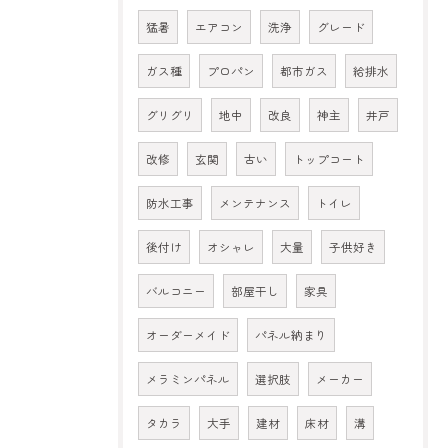
猛暑
エアコン
洗浄
グレード
ガス種
プロパン
都市ガス
給排水
グリグリ
地中
改良
神主
井戸
改修
玄関
古い
トップコート
防水工事
メンテナンス
トイレ
後付け
オシャレ
大量
子供好き
バルコニー
部屋干し
家具
オーダーメイド
パネル納まり
メラミンパネル
選択肢
メーカー
タカラ
大手
建材
床材
溝