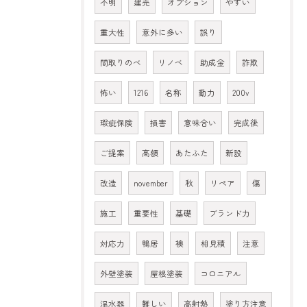
不明
建売
オプション
やすい
重大性
意外に多い
誤り
間取りのべ
リノベ
助成金
詐欺
怖い
1216
名称
動力
200v
瑕疵保険
損害
意味合い
完成後
ご提案
高額
あたふた
新設
改造
november
秋
リペア
傷
施工
重要性
基礎
ブランド力
対応力
鴨居
襖
相見積
注意
外壁塗装
屋根塗装
コロニアル
温水器
難しい
高射熱
塗り方注意