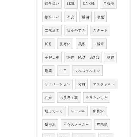
取り扱い
LIXIL
DAIKEN
自販機
懐かしい
不安
解消
平屋
二階建て
住みやすさ
スタート
10月
肌寒い
風邪
一輪車
手押し車
木造 RC造 S造🧐
構造
建築
一日
フルスケルトン
リノベーション
合材
アスファルト
在来
お風呂工事
やりたいこと
増えていく
リモデル
床排水
壁排水
ハウスメーカー
展示場