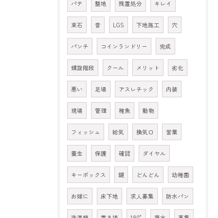
パテ
整地
残置処分
キレイ
束石
昔
LGS
下地施工
穴
パンチ
コインランドリー
完成
螺旋階段
クール
メリット
劣化
悪い
足場
アスレチック
内装
現場
管理
稚魚
動物
フィッシュ
給気
換気口
営業
養生
保護
確認
ダイヤル
キーボックス
鍵
どんどん
幼稚園
お嫁に
床下地
求人募集
防水パン
洗濯機
置き場
180°
漏水
募集