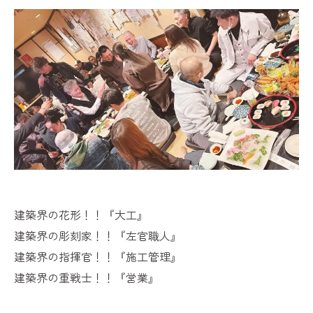
建築界の花形！！『大工』
建築界の彫刻家！！『左官職人』
建築界の指揮官！！『施工管理』
建築界の重戦士！！『営業』