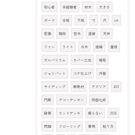
初心者
未経験者
材木
大きさ
ボード
合板
下地
寸
尺
cm
変換
階段
笠木
塗装
天井
ファン
ライト
巾木
廻縁
屋根
ガルバリウム
カバー工法
価格
ジョリパット
コテ仕上げ
外壁
サイディング
断熱材
アクリア
430
門扉
アコーディオン
四国化成
縁側
ウッドデッキ
腐らない
2025
問題
フローリング
費用
貼り方