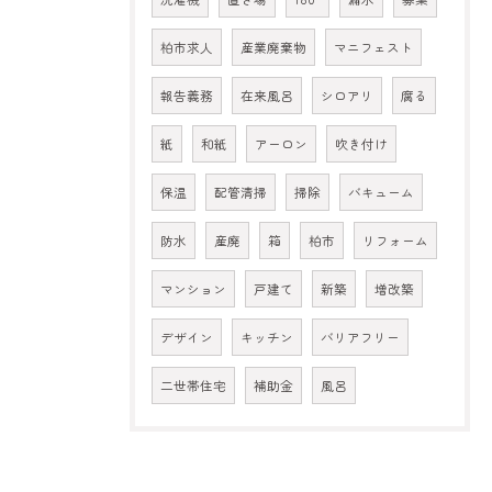
柏市求人
産業廃棄物
マニフェスト
報告義務
在来風呂
シロアリ
腐る
紙
和紙
アーロン
吹き付け
保温
配管清掃
掃除
バキューム
防水
産廃
箱
柏市
リフォーム
マンション
戸建て
新築
増改築
デザイン
キッチン
バリアフリー
二世帯住宅
補助金
風呂