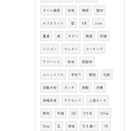
タイル補修
目地
補修
壁材
エコカラット
壁
6月
June
量産
庭
モダン
敷居
和装
シリコン
ウレタン
コーキング
アドバンス
色味
樹脂枠
ユニットバス
手作り
模型
勾配
自動水栓
タッチ
感動
外構
伸縮目地
アクセント
人感センサ
検知
手鋸
265
8寸目
100㎜
50㎜
瓦
漆喰
引き違い
7月