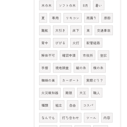
木巾木
ソフト巾木
8月
暑い
夏
専用
リモコン
雨漏り
原因
難航
大引き
床下
束
交通事故
背中
びびる
火打
配管経路
解体不可
確認申請
市役所
登記
手摺
現地調査
縦の糸
横の糸
蜘蛛の巣
カーポート
実際どう？
火災報知器
期限
大工
職人
種類
組立
自由
コスパ
なんでも
打ち合わせ
ツール
内容