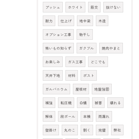
プッシュ
ホワイト
筋交
抜けない
耐力
仕上げ
地中梁
木造
オプション工事
物干し
怖いもの知らず
ガクブル
焼肉やまと
お楽しみ
ガス工事
どこでも
天井下地
材料
ポスト
ガルバニウム
屋根材
地盤強固
補強
転圧機
白蟻
被害
壊れる
解体
段ボール
本襖
雨漏れ
壁掛け
丸のこ
割く
完璧
弊社