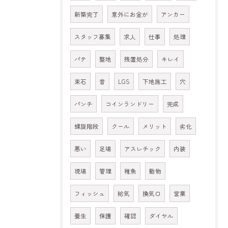
新築完了
意外にお金が
アンカー
スタッフ募集
求人
仕事
処理
パテ
整地
残置処分
キレイ
束石
昔
LGS
下地施工
穴
パンチ
コインランドリー
完成
螺旋階段
クール
メリット
劣化
悪い
足場
アスレチック
内装
現場
管理
稚魚
動物
フィッシュ
給気
換気口
営業
養生
保護
確認
ダイヤル