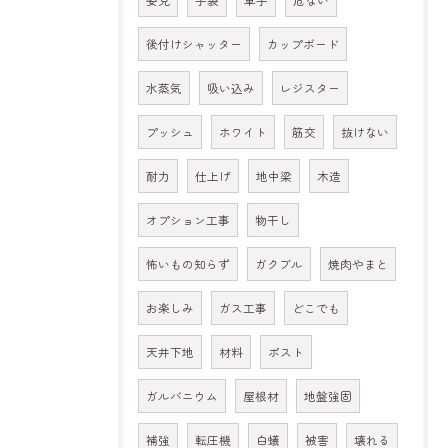
姿見
手袋
軍手
危ない
後付けシャッター
カップボード
水蒸気
吸い込み
レジスター
プッシュ
ホワイト
筋交
抜けない
耐力
仕上げ
地中梁
木造
オプション工事
物干し
怖いもの知らず
ガクブル
焼肉やまと
お楽しみ
ガス工事
どこでも
天井下地
材料
ポスト
ガルバニウム
屋根材
地盤強固
補強
転圧機
白蟻
被害
壊れる