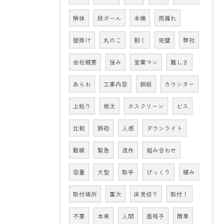
解体
段ボール
本襖
雨漏れ
壁掛け
丸のこ
割く
完璧
弊社
会社概要
強み
営業マン
難しさ
あらわ
工事内容
銅板
カウンター
上貼り
根太
ホスクリーン
ビス
比較
鉄砲
人感
ダウンライト
動線
緊急
造作
組み合わせ
容量
大型
取手
びっくり
緩み
取付場所
重大
床見切り
取付！
不要
本来
人間
面格子
簡単