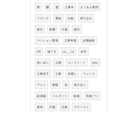
雨
霰
雪
工事中
よくある質問
ブロック
素地
化粧
持ち込み
部分
設備
水道
排水
マンション管理
工事申請
近隣挨拶
4月
嘘つき
m(_ _)m
会社
洗い出し
土間
コンクリート
after
工事完了
工事
目隠し
フェンス
アルミ
樹脂
柱
剥き出し
給湯器
フルオート
給湯
洗濯パン
意味
戸建
石綿
アスベスト