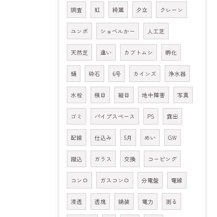
調査
虹
綺麗
夕立
クレーン
ユンボ
ショベルかー
人工芝
天然芝
違い
カブトムシ
孵化
蛹
砕石
6号
カインズ
浄水器
水栓
横目
縦目
地中障害
写真
ゴミ
パイプスペース
PS
露出
配線
仕込み
5月
めい
GW
蹴込
ガラス
交換
コーピング
コンロ
ガスコンロ
分電盤
電線
浸透
透塊
舗装
電力
測る