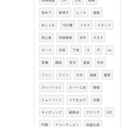
現場調査
DIY
工具
転職
初めて
車椅子
ヒノキ
壁紙
おしゃれ
1000番
クロス
スタッフ
初心者
未経験者
材木
大きさ
ボード
合板
下地
寸
尺
cm
変換
階段
笠木
塗装
天井
ファン
ライト
巾木
廻縁
屋根
ガルバリウム
カバー工法
価格
ジョリパット
コテ仕上げ
外壁
サイディング
断熱材
アクリア
430
門扉
アコーディオン
四国化成