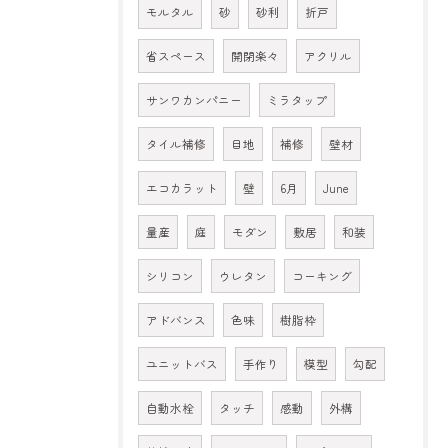
モルタル
砂
砂利
折戸
省スペース
開閉楽々
アクリル
サンワカンパニー
ミラタップ
タイル補修
目地
補修
壁材
エコカラット
壁
6月
June
量産
庭
モダン
敷居
和装
シリコン
ウレタン
コーキング
アドバンス
色味
樹脂枠
ユニットバス
手作り
模型
勾配
自動水栓
タッチ
感動
外構