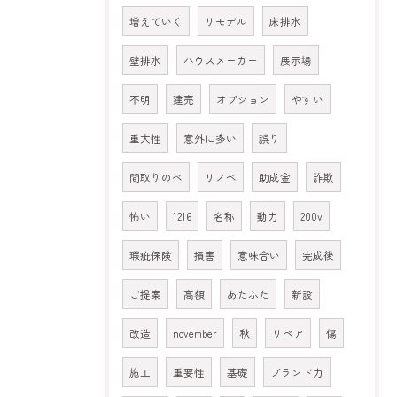
増えていく
リモデル
床排水
壁排水
ハウスメーカー
展示場
不明
建売
オプション
やすい
重大性
意外に多い
誤り
間取りのべ
リノベ
助成金
詐欺
怖い
1216
名称
動力
200v
瑕疵保険
損害
意味合い
完成後
ご提案
高額
あたふた
新設
改造
november
秋
リペア
傷
施工
重要性
基礎
ブランド力