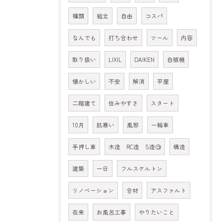
種類
組立
自由
コスパ
なんでも
打ち合わせ
ツール
内容
取り扱い
LIXIL
DAIKEN
自販機
懐かしい
不安
解消
平屋
二階建て
住みやすさ
スタート
10月
肌寒い
風邪
一輪車
手押し車
木造 RC造 S造🧐
構造
建築
一日
フルスケルトン
リノベーション
合材
アスファルト
在来
お風呂工事
やりたいこと