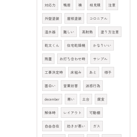
対応力
鴨居
襖
相見積
注意
外壁塗装
屋根塗装
コロニアル
温水器
難しい
高射熱
塗り方注意
乾太くん
住宅乾燥機
かなりいい
残置
お打ち合わせ時
サンプル
工事決定時
床組み
あと
様子
面白い
営業妨害
迷惑行為
december
寒い
土台
腐食
解体時
レイアウト
可動棚
自由自在
効きが悪い
ガス