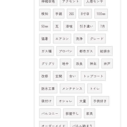
伸縮目地
アクセント
人感センサ
検知
手鋸
265
8寸目
100㎜
50㎜
瓦
漆喰
引き違い
7月
猛暑
エアコン
洗浄
グレード
ガス種
プロパン
都市ガス
給排水
グリグリ
地中
改良
神主
井戸
改修
玄関
古い
トップコート
防水工事
メンテナンス
トイレ
後付け
オシャレ
大量
子供好き
バルコニー
部屋干し
家具
オーダーメイド
パネル納まり