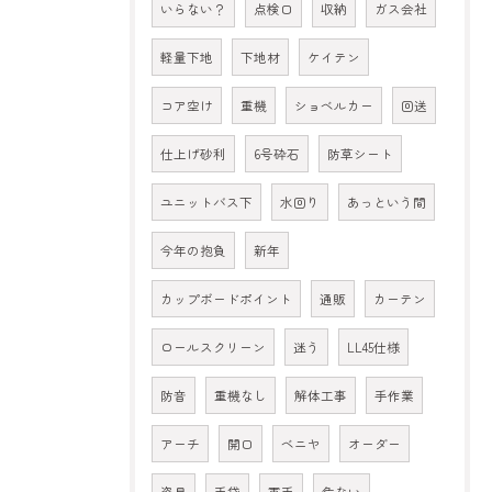
いらない？
点検口
収納
ガス会社
軽量下地
下地材
ケイテン
コア空け
重機
ショベルカー
回送
仕上げ砂利
6号砕石
防草シート
ユニットバス下
水回り
あっという間
今年の抱負
新年
カップボードポイント
通販
カーテン
ロールスクリーン
迷う
LL45仕様
防音
重機なし
解体工事
手作業
アーチ
開口
ベニヤ
オーダー