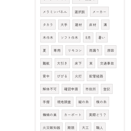
メラミンパネル
選択肢
メーカー
タカラ
大手
建材
床材
溝
木巾木
ソフト巾木
8月
暑い
夏
専用
リモコン
雨漏り
原因
難航
大引き
床下
束
交通事故
背中
びびる
火打
配管経路
解体不可
確認申請
市役所
登記
手摺
現地調査
縦の糸
横の糸
蜘蛛の巣
カーポート
実際どう？
火災報知器
期限
大工
職人