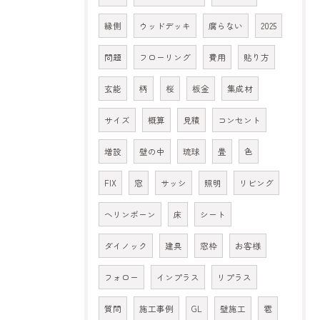
縁側
ウッドデッキ
腐らない
2025
問題
フローリング
費用
貼り方
玄能
柄
桜
板金
集成材
サイズ
概算
見積
コンセント
増設
壁の中
琉球
畳
色
FIX
窓
サッシ
照明
リビング
ヘリンボーン
床
シート
ダイノック
建具
窓枠
お客様
フォロー
インプラス
リプラス
質問
施工事例
GL
壁施工
雹