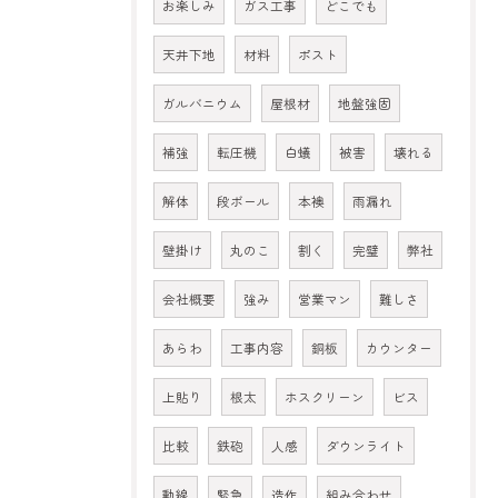
お楽しみ
ガス工事
どこでも
天井下地
材料
ポスト
ガルバニウム
屋根材
地盤強固
補強
転圧機
白蟻
被害
壊れる
解体
段ボール
本襖
雨漏れ
壁掛け
丸のこ
割く
完璧
弊社
会社概要
強み
営業マン
難しさ
あらわ
工事内容
銅板
カウンター
上貼り
根太
ホスクリーン
ビス
比較
鉄砲
人感
ダウンライト
動線
緊急
造作
組み合わせ