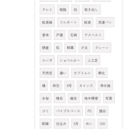
アルミ
樹脂
柱
剥き出し
給湯器
フルオート
給湯
洗濯パン
意味
戸建
石綿
アスベスト
調査
虹
綺麗
夕立
クレーン
ユンボ
ショベルかー
人工芝
天然芝
違い
カブトムシ
孵化
蛹
砕石
6号
カインズ
浄水器
水栓
横目
縦目
地中障害
写真
ゴミ
パイプスペース
PS
露出
配線
仕込み
5月
めい
GW