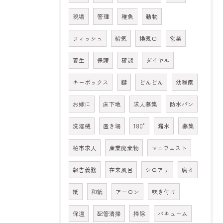
現場
管理
稚魚
動物
フィッシュ
給気
換気口
営業
養生
保護
確認
ダイヤル
キーボックス
鍵
どんどん
幼稚園
お嫁に
床下地
求人募集
防水パン
洗濯機
置き場
180°
漏水
募集
柏市求人
産業廃棄物
マニフェスト
報告義務
在来風呂
シロアリ
腐る
紙
和紙
アーロン
吹き付け
保温
配管清掃
掃除
バキューム