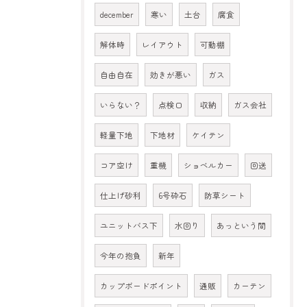
december
寒い
土台
腐食
解体時
レイアウト
可動棚
自由自在
効きが悪い
ガス
いらない？
点検口
収納
ガス会社
軽量下地
下地材
ケイテン
コア空け
重機
ショベルカー
回送
仕上げ砂利
6号砕石
防草シート
ユニットバス下
水回り
あっという間
今年の抱負
新年
カップボードポイント
通販
カーテン