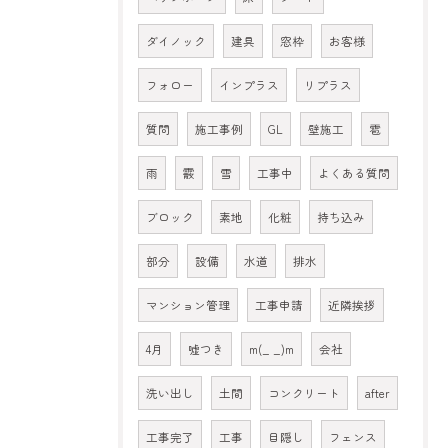
ダイノック
建具
窓枠
お客様
フォロー
インプラス
リプラス
質問
施工事例
GL
壁施工
雹
雨
霰
雪
工事中
よくある質問
ブロック
素地
化粧
持ち込み
部分
設備
水道
排水
マンション管理
工事申請
近隣挨拶
4月
嘘つき
m(_ _)m
会社
洗い出し
土間
コンクリート
after
工事完了
工事
目隠し
フェンス