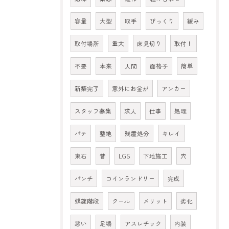
容量
大型
取手
びっくり
緩み
取付場所
重大
床見切り
取付！
不要
本来
人間
面格子
簡単
新築完了
意外にお金が
アンカー
スタッフ募集
求人
仕事
処理
パテ
整地
残置処分
キレイ
束石
昔
LGS
下地施工
穴
パンチ
コインランドリー
完成
螺旋階段
クール
メリット
劣化
悪い
足場
アスレチック
内装