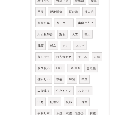
解体不可
確認申請
市役所
登記
手摺
現地調査
縦の糸
横の糸
蜘蛛の巣
カーポート
実際どう？
火災報知器
期限
大工
職人
種類
組立
自由
コスパ
なんでも
打ち合わせ
ツール
内容
取り扱い
LIXIL
DAIKEN
自販機
懐かしい
不安
解消
平屋
二階建て
住みやすさ
スタート
10月
肌寒い
風邪
一輪車
手押し車
木造 RC造 S造🧐
構造