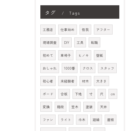
タグ
Tags
工務店
仕事始め
怪我
アフター
現場調査
DIY
工具
転職
初めて
車椅子
ヒノキ
壁紙
おしゃれ
1000番
クロス
スタッフ
初心者
未経験者
材木
大きさ
ボード
合板
下地
寸
尺
cm
変換
階段
笠木
塗装
天井
ファン
ライト
巾木
廻縁
屋根