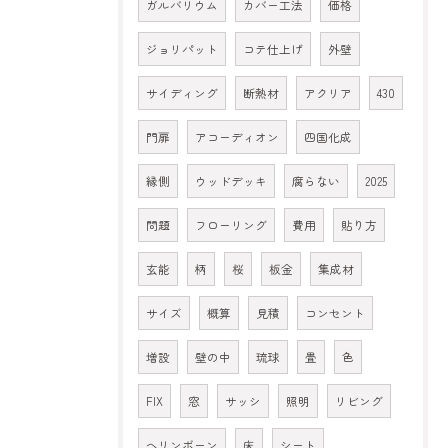
ガルバリウム
カバー工法
価格
ジョリパット
コテ仕上げ
外壁
サイディング
断熱材
アクリア
430
門扉
アコーディオン
四国化成
縁側
ウッドデッキ
腐らない
2025
問題
フローリング
費用
貼り方
玄能
柄
桜
板金
集成材
サイズ
概算
見積
コンセント
増設
壁の中
琉球
畳
色
FIX
窓
サッシ
照明
リビング
ヘリンボーン
床
シート