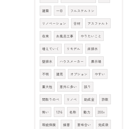
建築
一日
フルスケルトン
リノベーション
合材
アスファルト
在来
お風呂工事
やりたいこと
増えていく
リモデル
床排水
壁排水
ハウスメーカー
展示場
不明
建売
オプション
やすい
重大性
意外に多い
誤り
間取りのべ
リノベ
助成金
詐欺
怖い
1216
名称
動力
200v
瑕疵保険
損害
意味合い
完成後