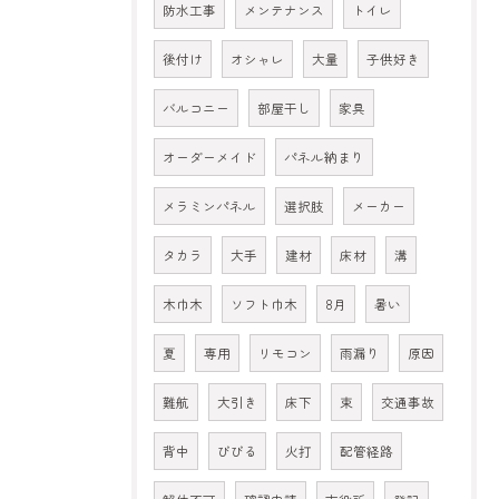
防水工事
メンテナンス
トイレ
後付け
オシャレ
大量
子供好き
バルコニー
部屋干し
家具
オーダーメイド
パネル納まり
メラミンパネル
選択肢
メーカー
タカラ
大手
建材
床材
溝
木巾木
ソフト巾木
8月
暑い
夏
専用
リモコン
雨漏り
原因
難航
大引き
床下
束
交通事故
背中
びびる
火打
配管経路