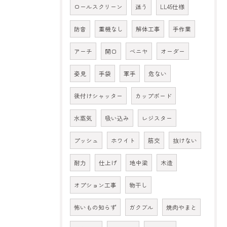
ロールスクリーン
迷う
LL45仕様
防音
重機なし
解体工事
手作業
アーチ
開口
ベニヤ
オーダー
姿見
手袋
軍手
危ない
後付けシャッター
カップボード
水蒸気
吸い込み
レジスター
プッシュ
ホワイト
筋交
抜けない
耐力
仕上げ
地中梁
木造
オプション工事
物干し
怖いもの知らず
ガクブル
焼肉やまと