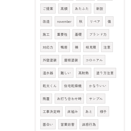
ご提案
高額
あたふた
新設
改造
november
秋
リペア
傷
施工
重要性
基礎
ブランド力
対応力
鴨居
襖
相見積
注意
外壁塗装
屋根塗装
コロニアル
温水器
難しい
高射熱
塗り方注意
乾太くん
住宅乾燥機
かなりいい
残置
お打ち合わせ時
サンプル
工事決定時
床組み
あと
様子
面白い
営業妨害
迷惑行為