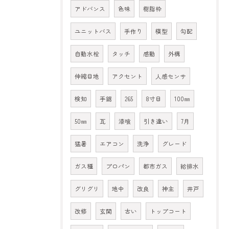
アドバンス
色味
樹脂枠
ユニットバス
手作り
模型
勾配
自動水栓
タッチ
感動
外構
伸縮目地
アクセント
人感センサ
検知
手鋸
265
8寸目
100㎜
50㎜
瓦
漆喰
引き違い
7月
猛暑
エアコン
洗浄
グレード
ガス種
プロパン
都市ガス
給排水
グリグリ
地中
改良
神主
井戸
改修
玄関
古い
トップコート