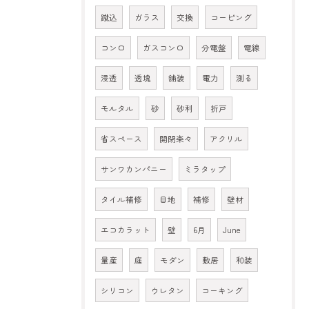
蹴込
ガラス
交換
コーピング
コンロ
ガスコンロ
分電盤
電線
浸透
透塊
舗装
電力
測る
モルタル
砂
砂利
折戸
省スペース
開閉楽々
アクリル
サンワカンパニー
ミラタップ
タイル補修
目地
補修
壁材
エコカラット
壁
6月
June
量産
庭
モダン
敷居
和装
シリコン
ウレタン
コーキング