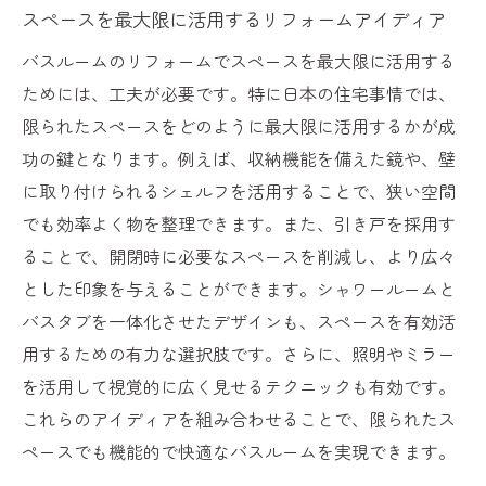
エコでスマートな設備を選ぶリフォームの
スペースを最大限に活用するリフォームアイディア
ポイント
バスルームのリフォームでスペースを最大限に活用する
リフォームで叶える最新技術による快適性
ためには、工夫が必要です。特に日本の住宅事情では、
バスルームのリフォームでエネルギー効率
限られたスペースをどのように最大限に活用するかが成
を高める方法
功の鍵となります。例えば、収納機能を備えた鏡や、壁
最新設備導入で実現するバスルームの安全
に取り付けられるシェルフを活用することで、狭い空間
性
でも効率よく物を整理できます。また、引き戸を採用す
リフォームで取り入れるべき未来的バスル
ることで、開閉時に必要なスペースを削減し、より広々
ームアイテム
とした印象を与えることができます。シャワールームと
バスタブを一体化させたデザインも、スペースを有効活
最新設備の選び方がリフォーム成功の決め
用するための有力な選択肢です。さらに、照明やミラー
手
を活用して視覚的に広く見せるテクニックも有効です。
快適な暮らしを実現するバスルームリフォーム
これらのアイディアを組み合わせることで、限られたス
の秘訣
ペースでも機能的で快適なバスルームを実現できます。
リフォームで得られる日々の快適さとは