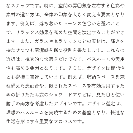
バスルームリフォームで日常に贅沢を取り入れ
なステップです。特に、空間の雰囲気を左右する色彩や
る
素材の選び方は、全体の印象を大きく変える要素となり
リフォームで実現するホテルライクなバス
ます。例えば、落ち着いたトーンの色合いを選ぶこと
ルーム
で、リラックス効果を高めた空間を演出することができ
リラクゼーションを促進するリフォームデ
ます。また、ガラスやセラミックなどの素材は、輝きを
ザイン
持たせつつも清潔感を保つ役割を果たします。これらの
最新設備で叶える贅沢なバスタイム
選択は、視覚的な快適さだけでなく、バスルームの実用
性も高める要因となります。さらに、デザインは機能性
リフォームで手に入れるプライベートスパ
とも密接に関連しています。例えば、収納スペースを兼
体験
ね備えた洗面台や、限られたスペースを有効活用するた
スタイルと機能を兼ね備えたリフォームコ
めの折りたたみ式のシャワードアなどは、見た目と使い
ーディネート
勝手の両方を考慮したデザインです。デザイン選定は、
リフォームで予想外の贅沢を発見する方法
理想のバスルームを実現するための基盤となり、快適な
最新設備を取り入れたバスルームリフォームの
生活を形にする重要なプロセスです。
魅力