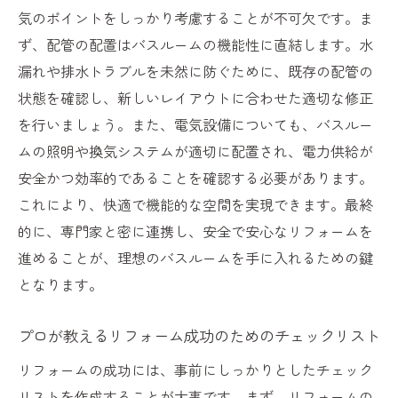
音と照明がリフォーム成功の鍵となる理由
気のポイントをしっかり考慮することが不可欠です。ま
リフォームで実現するプライベートスパの
ず、配管の配置はバスルームの機能性に直結します。水
作り方
漏れや排水トラブルを未然に防ぐために、既存の配管の
リフォームで可能になるバスルームの温泉
状態を確認し、新しいレイアウトに合わせた適切な修正
効果
を行いましょう。また、電気設備についても、バスルー
ムの照明や換気システムが適切に配置され、電力供給が
プロが教えるリラックス効果を高めるリフ
安全かつ効率的であることを確認する必要があります。
ォームアイディア
これにより、快適で機能的な空間を実現できます。最終
リフォームで叶える心身の癒し空間
的に、専門家と密に連携し、安全で安心なリフォームを
リフォームで叶える機能的で美しいバスルーム
進めることが、理想のバスルームを手に入れるための鍵
の作り方
となります。
美しさと使いやすさを兼ね備えたリフォー
ムデザイン
プロが教えるリフォーム成功のためのチェックリスト
収納力を高めるリフォーム技術の活用法
リフォームの成功には、事前にしっかりとしたチェック
空間を広く見せる色彩とレイアウトのリフ
リストを作成することが大事です。まず、リフォームの