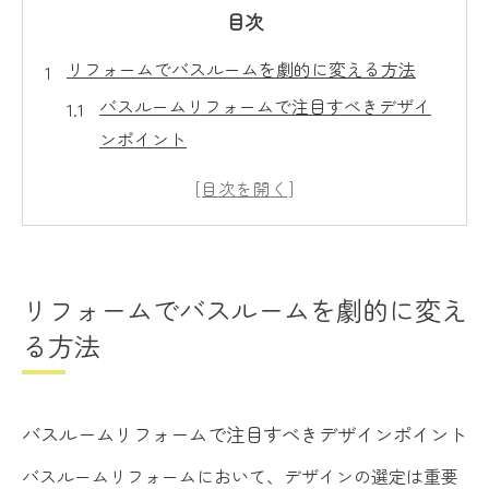
目次
リフォームでバスルームを劇的に変える方法
バスルームリフォームで注目すべきデザイ
ンポイント
スペースを最大限に活用するリフォームア
イディア
リフォームで実現するバスルームの機能性
向上
リフォームでバスルームを劇的に変え
色と素材の選び方がリフォーム成功の鍵
る方法
リフォーム計画時に考慮すべき配管と電気
のポイント
プロが教えるリフォーム成功のためのチェ
バスルームリフォームで注目すべきデザインポイント
ックリスト
バスルームリフォームにおいて、デザインの選定は重要