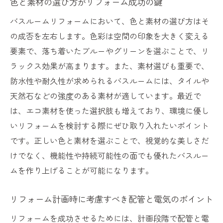
色と素材の選び方がリフォーム成功の鍵
心地よさを追求するバスルームリフォーム
デザイン
バスルームリフォームにおいて、色と素材の選び方はそ
の成否を左右します。色彩は空間の印象を大きく変える
リフォームで実現するリラクゼーション効
要素で、落ち着いたブルーやグリーンを選ぶことで、リ
果の高い空間
ラックス効果が高まります。また、素材選びも重要で、
バスルームの快適度を上げるリフォーム技
防水性や耐久性が求められるバスルームには、タイルや
術
天然石などの強度のある素材が適しています。最近で
色彩と照明がリフォーム成功を左右する理
は、エコ素材を使った選択肢も増えており、環境に優し
由
いリフォームを検討する際にぜひ取り入れたいポイント
リフォームで作り出す居心地の良いバスル
です。正しい色と素材を選ぶことで、視覚的な美しさだ
ーム
けでなく、機能性や持続可能性の面でも優れたバスルー
リフォームでバスルームを癒しの場に変えるス
ムを作り上げることが可能になります。
テップ
リフォームで取り入れたい癒しの香りと植
リフォーム計画時に考慮すべき配管と電気のポイント
物
リフォームを成功させるためには、計画段階で配管と電