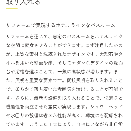
取り入れる
心地よいバスルームがもたらすメンタルヘ
ルス効果
リフォームによる家の資産価値向上の可能
リフォームで実現するホテルライクなバスルーム
性
リフォームを通じて、自宅のバスルームをホテルライク
リフォームで未来に向けた持続可能な住環
な空間に変身させることができます。まず注目したいの
境を築く
が、上質な素材と洗練されたデザインです。大理石やタ
イルを用いた壁面や床、そしてモダンなデザインの洗面
台や浴槽を選ぶことで、一気に高級感が増します。ま
た、照明も重要な要素です。間接照明を取り入れること
で、柔らかく落ち着いた雰囲気を演出することが可能で
す。さらに、最新の設備を取り入れることで、快適さと
機能性を両立させた空間が実現します。シャワーヘッド
や水回りの設備は省エネ性能が高く、環境にも配慮され
ています。こうした工夫により、自宅にいながら非日常