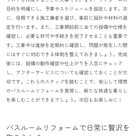
ォーム
目的を明確にし、予算やスケジュールを設定します。次
リフォームで実現するメンテナンスのしや
に、信頼できる施工業者を選び、事前に設計や材料の選
すさ
定を行います。また、工事開始前に全ての設備や仕様を
プロが推奨するリフォームでの素材選びの
確認し、必要な許可や手続きを完了させることも重要で
ポイント
す。工事中は進捗を定期的に確認し、問題が発生した際
リフォームでバスルームに新たな命を吹き
にはすぐに対応できる体制を整えておきましょう。完成
込む方法
後には、設備の動作確認や仕上がりを入念にチェック
し、アフターサービスについても確認しておくことが大
バスルームリフォームがもたらす生活の質の向
切です。これらのステップを踏むことで、安心して理想
上
のバスルームリフォームを実現し、新たな快適な暮らし
リフォームで実現する健康的な生活環境
を楽しむことができるでしょう。次回もお楽しみに！
バスルームリフォームが日常に与えるポジ
ティブな影響
リフォームでエネルギー効率を向上させる
バスルームリフォームで日常に贅沢を
方法