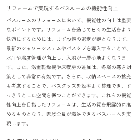
家族全員が満足するバスルームリフォーム
リフォームで実現するバスルームの機能性向上
の方法
バスルームのリフォームにおいて、機能性の向上は重要
リフォームで叶えるストレスフリーなバス
なポイントです。リフォームを通じて日々の生活をより
ルーム
快適にするためには、まず設備の選定が鍵となります。
快適さとデザイン性を両立するリフォーム
最新のシャワーシステムやバスタブを導入することで、
の秘訣
水圧や温度管理が向上し、入浴が一層心地よくなりま
リフォームで実現するバスルームの清潔感
す。また、浴室乾燥機や床暖房の追加は、冬場の寒さ対
維持
策として非常に有効です。さらに、収納スペースの拡充
プロが教えるリフォームで快適さを最大化
も考慮することで、バスグッズを効率よく整理でき、す
するテクニック
っきりとした空間を保つことができます。これらの機能
バスルームをリフォームして心地よい空間を手
性向上を目指したリフォームは、生活の質を飛躍的に高
に入れる
めるものとなり、家族全員が満足できるバスルームを実
現します。
リフォームでバスルームを癒しのスペース
に変える方法