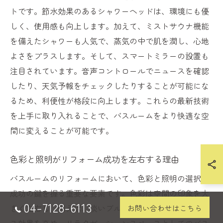
トです。節水効果のあるシャワーヘッドは、環境にも優
しく、使用感も向上します。加えて、ミストサウナ機能
を備えたシャワーも人気で、蒸気の中で肌を潤し、心地
よさをプラスします。そして、スマートミラーの設置も
注目されています。音声コントロールでニュースを確認
したり、天気予報をチェックしたりすることが可能にな
るため、利便性が格段に向上します。これらの最新技術
を上手に取り入れることで、バスルームをより快適な空
間に変えることが可能です。
色彩と照明がリフォーム成功を左右する理由
バスルームのリフォームにおいて、色彩と照明の選択は
成功の鍵を握る重要な要素です。色彩は空間の印象を大
04-7128-6113
きく左右し、例えば、淡いブルーやグリーンはリラック
お問い合わせはこちら
ス効果を高め、リラクゼーションスペースとしてのバス