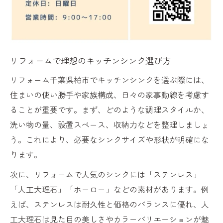
リフォームで失敗しないシンク選択の重要
性
シンク選びで後悔しないリフォーム計画の
リフォームで理想のキッチンシンク選び方
進め方
実用性と美観を両立するリフォームのシン
リフォーム千葉県柏市でキッチンシンクを選ぶ際には、
ク選択
住まいの使い勝手や家族構成、日々の家事動線を考慮す
ることが重要です。まず、どのような調理スタイルか、
リフォーム経験者が語るシンク選びの落と
洗い物の量、設置スペース、収納力などを整理しましょ
し穴
う。これにより、必要なシンクサイズや形状が明確にな
シンクリフォームで気をつけたいポイント
ります。
徹底解説
リフォームで叶える安心の浄水器とシンク機能
次に、リフォームで人気のシンクには「ステンレス」
向上
「人工大理石」「ホーロー」などの素材があります。例
えば、ステンレスは耐久性と価格のバランスに優れ、人
リフォームで実現する浄水器とシンクの高
工大理石は見た目の美しさやカラーバリエーションが魅
機能化