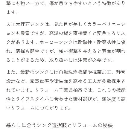
撃にも強い一方で、傷が目立ちやすいという特徴があり
家族に優しいリフォーム水質改善テクニッ
ます。
ク
人工大理石シンクは、見た目が美しくカラーバリエーシ
リフォームで変わるキッチンの使いやすさ
ョンも豊富ですが、高温の鍋を直接置くと変色するリス
家族思いのキッチンへシンクと浄水器を見直そ
クがあります。ホーローシンクは耐熱性・耐薬品性に優
う
れ、清掃も簡単ですが、強い衝撃を与えると表面が割れ
リフォームで叶える家族思いのキッチン環
ることがあるため、取り扱いには注意が必要です。
境
また、最新のシンクには自動洗浄機能や抗菌加工、静音
シンクと浄水器見直しでリフォーム満足度
設計など、家事効率や衛生面を高める工夫が多数採用さ
向上
れています。リフォーム千葉県柏市では、これらの機能
家族全員が安心できるリフォームの方法
性とライフスタイルに合わせた素材選びが、満足度の高
リフォームで実現する快適なシンクと浄水
いリフォームにつながります。
器
暮らしに合うシンク選択肢とリフォームの秘訣
暮らしを豊かにするリフォームの進め方