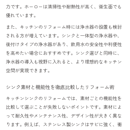
力です。ホーローは清掃性や耐熱性が高く、衛生面でも
家族の安心を守るシンクと浄水器リフォー
優れています。
ム術
また、キッチンのリフォーム時には浄水器の設置も検討
浄水器導入で水質改善とシンク使い勝手向
される方が増えています。シンクと一体型の浄水器や、
上
後付けタイプの浄水器があり、飲用水の安全性や利便性
リフォームで毎日快適なキッチン環境を作
を高めたい場合におすすめです。シンク選びと同時に、
る方法
浄水器の導入も視野に入れると、より理想的なキッチン
機能的なシンクリフォームと浄水器選びの
空間が実現できます。
コツ
柏市で人気のリフォーム術とキッチン水質改善
シンク素材と機能性を徹底比較したリフォーム術
法
キッチンシンクのリフォームでは、素材ごとの機能性を
リフォームで話題のシンクと浄水器最新事
比較して選ぶことが失敗しないポイントです。素材によ
情
って耐久性やメンテナンス性、デザイン性が大きく異な
水質改善が叶うリフォームの選択肢と特徴
ります。例えば、ステンレス製シンクはサビに強く、衝
快適キッチンを実現するリフォームのコツ