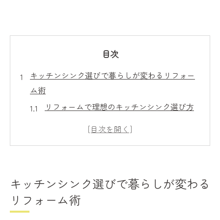
目次
キッチンシンク選びで暮らしが変わるリフォー
ム術
リフォームで理想のキッチンシンク選び方
シンク素材と機能性を徹底比較したリフォ
ーム術
暮らしに合うシンク選択肢とリフォームの
秘訣
キッチンシンク選びで暮らしが変わる
リフォーム成功の鍵は実用性重視のシンク
リフォーム術
選び
シンクリフォームで家事効率と快適性を両