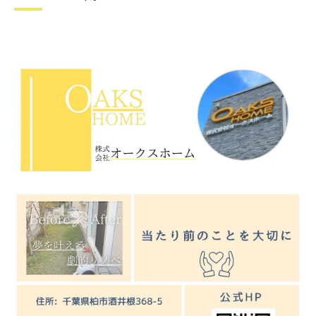
は
リフォーム選びで失敗しない事前チェック
ポイント
省エネ重視ならリフォームが賢い選択
省エネリフォームで光熱費を効率よく削減
断熱性能向上につながるリフォームの実例
紹介
リフォームによる家事効率化で毎日を快適
に
省エネ設備導入時のリフォーム注意点まと
め
賢く選ぶリフォームで将来のコストを抑え
る方法
柏市の補助金活用で叶う理想の空間づくり