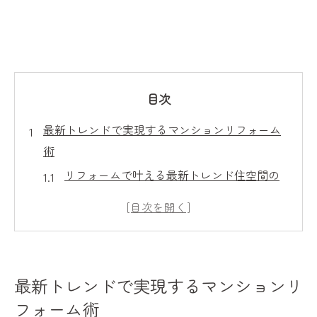
目次
最新トレンドで実現するマンションリフォーム
術
リフォームで叶える最新トレンド住空間の
魅力
マンションリフォームにおける省エネ対応
の重要性
リフォーム最新設備で快適性と機能性を両
最新トレンドで実現するマンションリ
立
フォーム術
住まいを進化させるリフォームの新潮流と