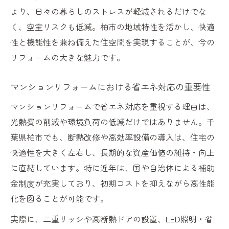
リフォームがもたらす賃貸物件の競争力強
より、日々の暮らしのストレスが軽減されるだけでな
化
く、空室リスクも低減。柏市の地域特性を活かし、快適
資産価値を守るためのリフォームタイミン
性と機能性を兼ね備えた住空間を実現することが、今の
グとは
リフォームの大きな魅力です。
リフォーム選定で失敗しないポイントを解
説
マンションリフォームにおける省エネ対応の重要性
快適な暮らしに直結する断熱改修のポイント
マンションリフォームで省エネ対応を重視する理由は、
断熱改修リフォームが住み心地を大幅アッ
光熱費の削減や環境負荷の低減だけではありません。千
プ
葉県柏市でも、断熱改修や高効率設備の導入は、住宅の
省エネと断熱を両立するリフォーム設計の
快適性を大きく左右し、長期的な資産価値の維持・向上
コツ
に直結しています。特に近年は、国や自治体による補助
リフォームで快適温度を維持する最新技術
金制度が充実しており、初期コストを抑えながら高性能
とは
化を図ることが可能です。
断熱リフォームで叶う静かな生活空間づく
実際に、二重サッシや高断熱ドアの設置、LED照明・省