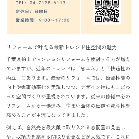
リフォーム補助金の最新情報と賢い活用法
柏市のリフォーム助成金申請時のポイント
解説
賢く使うリフォーム補助金で住まいを一新
リフォームで叶える最新トレンド住空間の魅力
リフォームと補助金併用で叶う理想の住環
千葉県柏市でマンションリフォームを検討する方が増え
境
ていますが、近年のトレンドは「省エネ」と「快適性の
補助金活用のリフォームでコストダウン実
両立」にあります。最新のリフォームでは、断熱性能の
現
向上や家事効率化を実現しつつ、デザイン性にもこだわ
リフォームを通じた住まい資産価値アップ法
った空間づくりが重視されています。従来の修繕中心の
リフォームで資産価値を高める具体的アプ
リフォームから一歩進み、住まい全体の価値や資産性を
ローチ
高めることが主流になってきました。
マンションリフォームが空室リスクに強い
例えば、自然光を最大限に取り入れる窓配置の見直し
理由
や、収納力を高める間取り変更などが人気です。これに