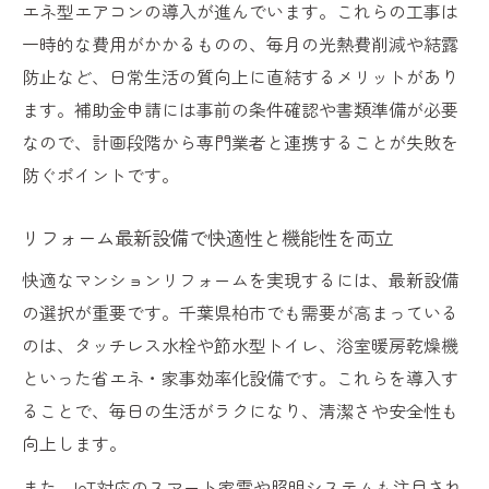
り
エネ型エアコンの導入が進んでいます。これらの工事は
断熱改修リフォームの費用対効果を徹底比
一時的な費用がかかるものの、毎月の光熱費削減や結露
較
防止など、日常生活の質向上に直結するメリットがあり
ます。補助金申請には事前の条件確認や書類準備が必要
これからのマンションリフォーム動向を深掘り
なので、計画段階から専門業者と連携することが失敗を
2026年注目のリフォーム最新トレンド動向
防ぐポイントです。
省エネ・断熱重視リフォームが主流となる
理由
リフォーム最新設備で快適性と機能性を両立
今後のリフォーム市場を読み解く重要ポイ
快適なマンションリフォームを実現するには、最新設備
ント
の選択が重要です。千葉県柏市でも需要が高まっている
リフォームと賃貸経営の新たな関係性に注
のは、タッチレス水栓や節水型トイレ、浴室暖房乾燥機
目
といった省エネ・家事効率化設備です。これらを導入す
リフォーム業界の変化がもたらす未来予測
ることで、毎日の生活がラクになり、清潔さや安全性も
向上します。
また、IoT対応のスマート家電や照明システムも注目され